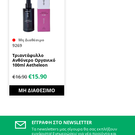
Μη Διαθέσιμο
9269
Τριαντάφυλλο
Ανθόνερο Οργανικό
100ml Aetheleon
€
15.90
€
16.90
ΜΗ ΔΙΑΘΈΣΙΜΟ
ΕΓΓΡΑΦΉ ΣΤΟ NEWSLETTER
Τα newsletters μας σίγουρα θα σας εκπλήξουν
ευχάριστα! Ενημερώσεις για νέα προϊόντα και