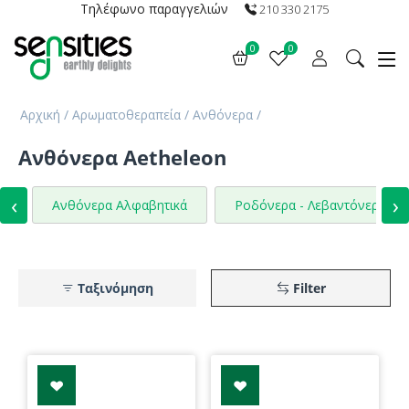
Τηλέφωνο παραγγελιών
210 330 2175
0
0
Αρχική
/
Αρωματοθεραπεία
/
Ανθόνερα
/
Ανθόνερα Aetheleon
‹
›
Ανθόνερα Αλφαβητικά
Ροδόνερα - Λεβαντόνερα
Ταξινόμηση
Filter