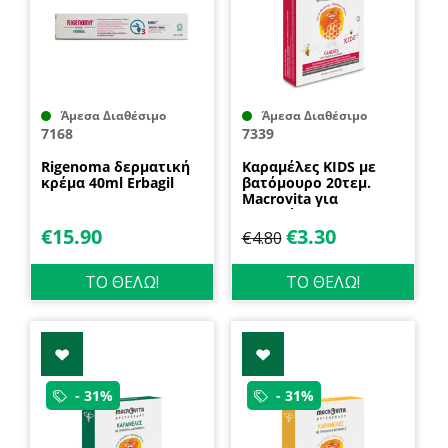
Άμεσα Διαθέσιμο
Άμεσα Διαθέσιμο
7168
7339
Rigenoma δερματική
Καραμέλες KIDS με
κρέμα 40ml Erbagil
βατόμουρο 20τεμ.
Macrovita για
κρυολόγημα και
ανοσοποιητικό
€
15.90
€
3.30
€
4.80
ΤΟ ΘΕΛΩ!
ΤΟ ΘΕΛΩ!
- 31%
- 31%