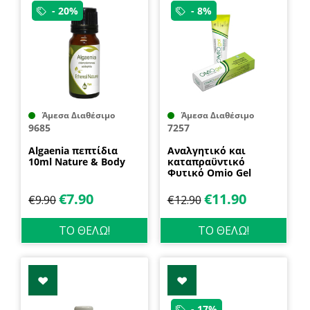
- 20%
- 8%
Άμεσα Διαθέσιμο
Άμεσα Διαθέσιμο
9685
7257
Algaenia πεπτίδια
Aναλγητικό και
10ml Nature & Body
καταπραϋντικό
Φυτικό Omio Gel
100ml
€
7.90
€
11.90
€
9.90
€
12.90
ΤΟ ΘΕΛΩ!
ΤΟ ΘΕΛΩ!
- 17%