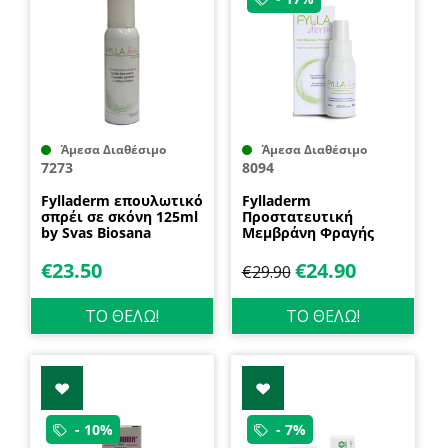
Άμεσα Διαθέσιμο
Άμεσα Διαθέσιμο
7273
8094
Fylladerm επουλωτικό
Fylladerm
σπρέι σε σκόνη 125ml
Προστατευτική
by Svas Biosana
Μεμβράνη Φραγής
50ml Svas Biosana
€
23.50
€
24.90
€
29.90
ΤΟ ΘΕΛΩ!
ΤΟ ΘΕΛΩ!
- 10%
- 7%