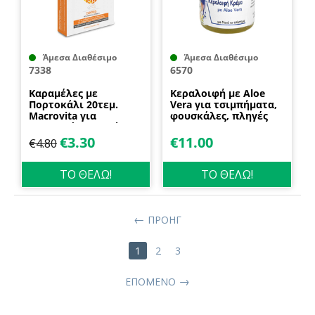
Άμεσα Διαθέσιμο
Άμεσα Διαθέσιμο
7338
6570
Καραμέλες με
Κεραλοιφή με Aloe
Πορτοκάλι 20τεμ.
Vera για τσιμπήματα,
Macrovita για
φουσκάλες, πληγές
ερεθισμένο λαιμό και
40ml Disoline Elixirio
κρυολόγημα
€
3.30
€
11.00
€
4.80
ΤΟ ΘΕΛΩ!
ΤΟ ΘΕΛΩ!
ΠΡΟΗΓ
1
2
3
ΕΠΌΜΕΝΟ