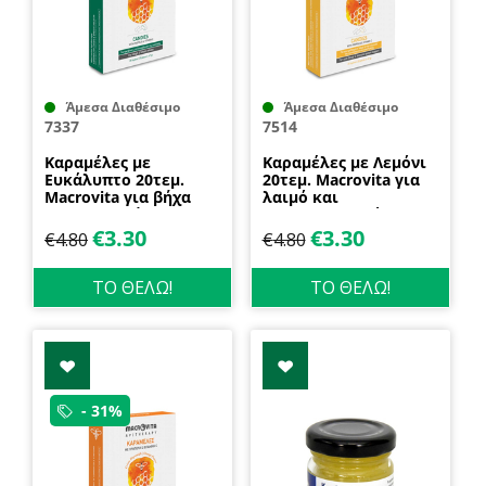
Άμεσα Διαθέσιμο
Άμεσα Διαθέσιμο
7337
7514
Καραμέλες με
Καραμέλες με Λεμόνι
Ευκάλυπτο 20τεμ.
20τεμ. Macrovita για
Macrovita για βήχα
λαιμό και
και αναπνοή
ανοσοποιητικό
€
3.30
€
3.30
€
4.80
€
4.80
ΤΟ ΘΕΛΩ!
ΤΟ ΘΕΛΩ!
- 31%