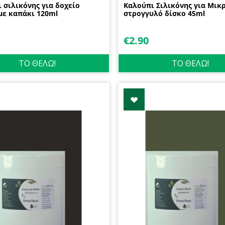
 σιλικόνης για δοχείο
Καλούπι Σιλικόνης για Μικ
με καπάκι 120ml
στρογγυλό δίσκο 45ml
€
2.90
ΤΟ ΘΕΛΩ!
ΤΟ ΘΕΛΩ!