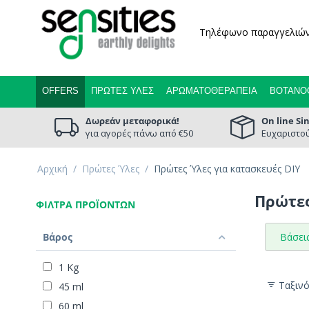
Τηλέφωνο παραγγελιώ
OFFERS
ΠΡΏΤΕΣ ΎΛΕΣ
ΑΡΩΜΑΤΟΘΕΡΑΠΕΊΑ
ΒΟΤΑΝΟ
Δωρεάν μεταφορικά!
On line Si
για αγορές πάνω από €50
Ευχαριστού
Αρχική
/
Πρώτες Ύλες
/
Πρώτες Ύλες για κατασκευές DIY
Πρώτες
ΦΊΛΤΡΑ ΠΡΟΪΌΝΤΩΝ
Βάρος
Βάσεις
1 Kg
Ταξιν
45 ml
60 ml