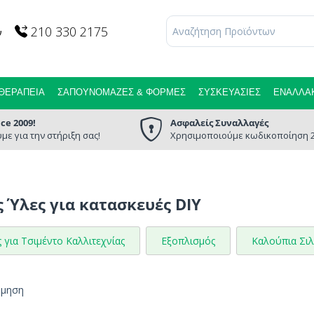
210 330 2175
ν
ΘΕΡΑΠΕΊΑ
ΣΑΠΟΥΝΌΜΑΖΕΣ & ΦΌΡΜΕΣ
ΣΥΣΚΕΥΑΣΊΕΣ
ΕΝΑΛΛΑΚ
nce 2009!
Ασφαλείς Συναλλαγές
με για την στήριξη σας!
Χρησιμοποιούμε κωδικοποίηση 2
 Ύλες για κατασκευές DIY
 για Τσιμέντο Καλλιτεχνίας
Εξοπλισμός
Καλούπια Σιλ
όμηση