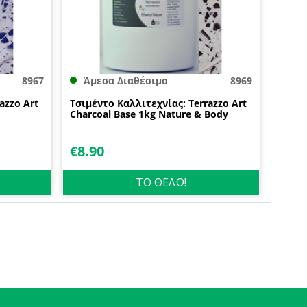
8967
Άμεσα Διαθέσιμο
8969
azzo Art
Τσιμέντο Καλλιτεχνίας: Terrazzo Art
Charcoal Base 1kg Nature & Body
€
8.90
ΤΟ ΘΕΛΩ!