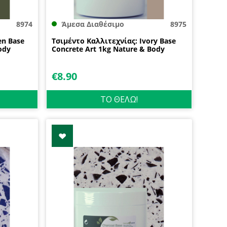
8974
Άμεσα Διαθέσιμο
8975
en Base
Τσιμέντο Καλλιτεχνίας: Ivory Base
ody
Concrete Art 1kg Nature & Body
€
8.90
ΤΟ ΘΕΛΩ!