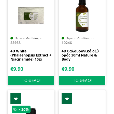
Άμεσα Διαθέσιμο
Άμεσα Διαθέσιμο
55953
10246
4D White
4D υαλουρονικό οξύ
(Phalaenopsis Extract +
ορός 30ml Nature &
Niacinamide) 10gr
Body
Nature & Body
€
9.90
€
9.90
ΤΟ ΘΕΛΩ!
ΤΟ ΘΕΛΩ!
- 20%