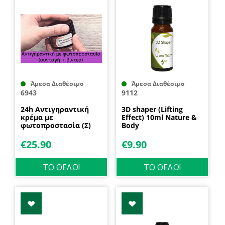
Άμεσα Διαθέσιμο
Άμεσα Διαθέσιμο
6943
9112
24h Αντιγηραντική
3D shaper (Lifting
κρέμα με
Effect) 10ml Nature &
φωτοπροστασία (Σ)
Body
€
25.90
€
9.90
ΤΟ ΘΕΛΩ!
ΤΟ ΘΕΛΩ!