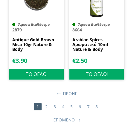
Άμεσα Διαθέσιμο
Άμεσα Διαθέσιμο
2879
8664
Antique Gold Brown
Arabian Spices
Mica 10gr Nature &
Αρωματικό 10ml
Body
Nature & Body
€
3.90
€
2.50
ΤΟ ΘΕΛΩ!
ΤΟ ΘΕΛΩ!
ΠΡΟΗΓ
1
2
3
4
5
6
7
8
ΕΠΌΜΕΝΟ