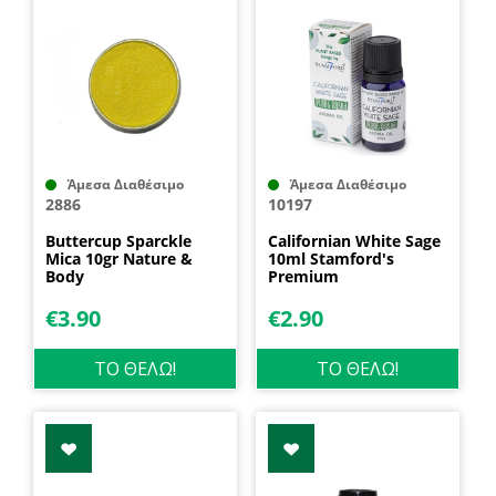
Άμεσα Διαθέσιμο
Άμεσα Διαθέσιμο
2886
10197
Buttercup Sparckle
Californian White Sage
Mica 10gr Nature &
10ml Stamford's
Body
Premium
€
3.90
€
2.90
ΤΟ ΘΕΛΩ!
ΤΟ ΘΕΛΩ!