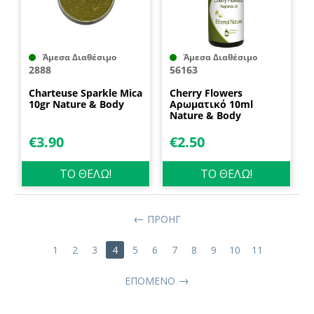
Άμεσα Διαθέσιμο
Άμεσα Διαθέσιμο
2888
56163
Charteuse Sparkle Mica
Cherry Flowers
10gr Nature & Body
Αρωματικό 10ml
Nature & Body
€
3.90
€
2.50
ΤΟ ΘΕΛΩ!
ΤΟ ΘΕΛΩ!
ΠΡΟΗΓ
1
2
3
4
5
6
7
8
9
10
11
ΕΠΌΜΕΝΟ