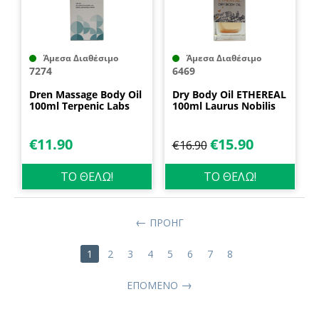
Άμεσα Διαθέσιμο
Άμεσα Διαθέσιμο
7274
6469
Dren Massage Body Oil
Dry Body Οil ETHEREAL
100ml Terpenic Labs
100ml Laurus Nobilis
€
11.90
€
15.90
€
16.90
ΤΟ ΘΕΛΩ!
ΤΟ ΘΕΛΩ!
ΠΡΟΗΓ
1
2
3
4
5
6
7
8
ΕΠΌΜΕΝΟ