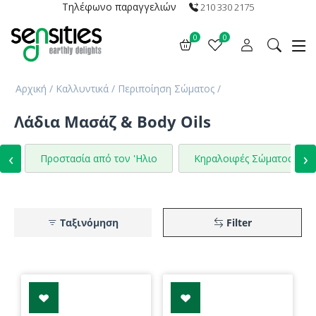
Τηλέφωνο παραγγελιών
210 330 2175
0
0
Αρχική
/
Καλλυντικά
/
Περιποίηση Σώματος
/
Λάδια Μασάζ & Body Oils
‹
›
Προστασία από τον 'Ηλιο
Κηραλοιφές Σώματος
Ταξινόμηση
Filter