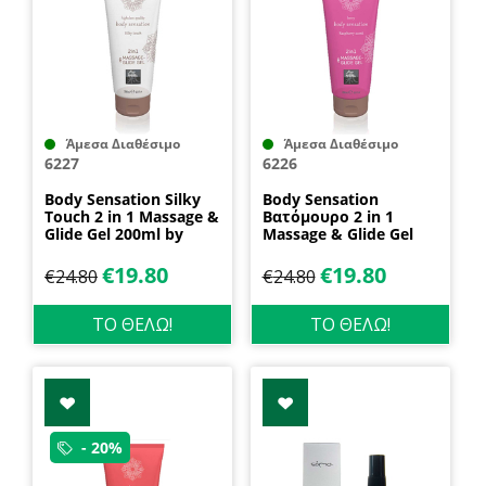
Άμεσα Διαθέσιμο
Άμεσα Διαθέσιμο
6227
6226
Body Sensation Silky
Body Sensation
Touch 2 in 1 Massage &
Βατόμουρο 2 in 1
Glide Gel 200ml by
Massage & Glide Gel
Shiatsu
200ml by Shiatsu
€
19.80
€
19.80
€
24.80
€
24.80
ΤΟ ΘΕΛΩ!
ΤΟ ΘΕΛΩ!
- 20%