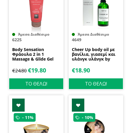
Άμεσα Διαθέσιμο
Άμεσα Διαθέσιμο
6225
4649
Body Sensation
Cheer Up body oil με
Φράουλα 2 in 1
βανίλια, γιασεμί και
Massage & Glide Gel
υλάνγκ υλάνγκ by
200ml by Shiatsu
SOMA
€
19.80
€
18.90
€
24.80
ΤΟ ΘΕΛΩ!
ΤΟ ΘΕΛΩ!
- 11%
- 10%