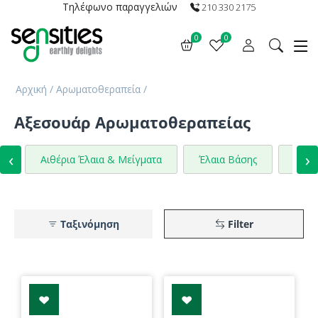
Τηλέφωνο παραγγελιών
210 330 2175
0
0
Αρχική
/
Αρωματοθεραπεία
/
Αξεσουάρ Αρωματοθεραπείας
‹
›
Αιθέρια Έλαια & Μείγματα
Έλαια Βάσης
Ανθό
Ταξινόμηση
Filter