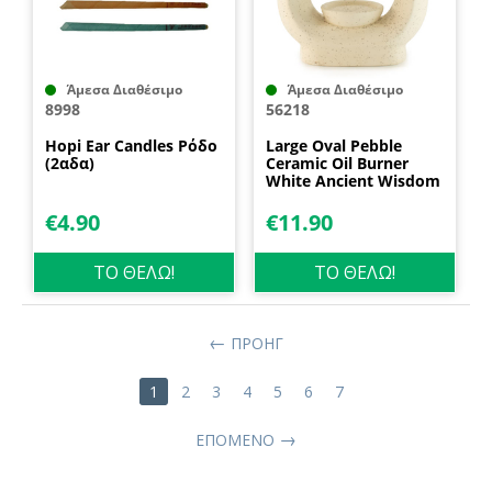
Άμεσα Διαθέσιμο
Άμεσα Διαθέσιμο
8998
56218
Hopi Ear Candles Ρόδο
Large Oval Pebble
(2αδα)
Ceramic Oil Burner
White Ancient Wisdom
€
4.90
€
11.90
ΤΟ ΘΕΛΩ!
ΤΟ ΘΕΛΩ!
ΠΡΟΗΓ
1
2
3
4
5
6
7
ΕΠΌΜΕΝΟ