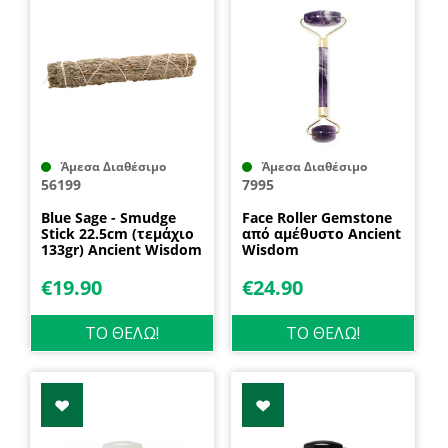
Άμεσα Διαθέσιμο
Άμεσα Διαθέσιμο
56199
7995
Blue Sage - Smudge
Face Roller Gemstone
Stick 22.5cm (τεμάχιο
από αμέθυστο Ancient
133gr) Ancient Wisdom
Wisdom
€
19.90
€
24.90
ΤΟ ΘΕΛΩ!
ΤΟ ΘΕΛΩ!