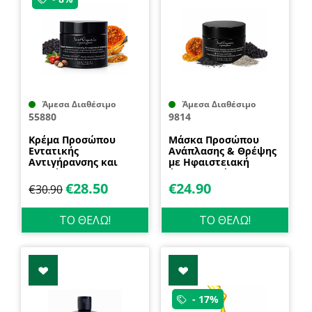
Άμεσα Διαθέσιμο
Άμεσα Διαθέσιμο
55880
9814
Κρέμα Προσώπου
Μάσκα Προσώπου
Εντατικής
Ανάπλασης & Θρέψης
Αντιγήρανσης και
με Ηφαιστειακή
Αναδόμησης 50ml
άργιλο & τέφρα 50ml
SantOrganics
SantOrganics
€
28.50
€
24.90
€
30.90
ΤΟ ΘΕΛΩ!
ΤΟ ΘΕΛΩ!
- 17%