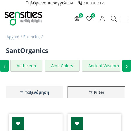
Τηλέφωνο παραγγελιών
210 330 2175
0
0
Αρχική
/
Εταιρείες
/
SantOrganics
‹
›
Aetheleon
Aloe Colors
Ancient Wisdom
Ταξινόμηση
Filter