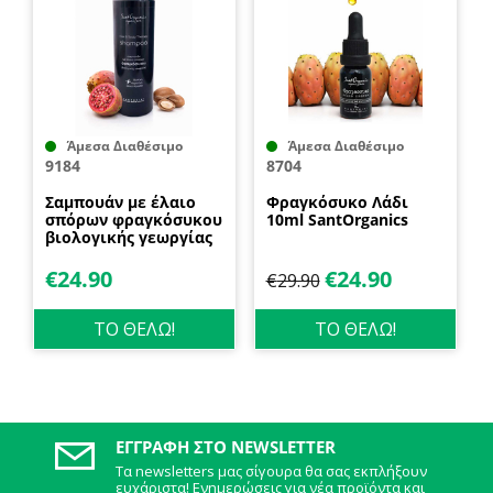
Άμεσα Διαθέσιμο
Άμεσα Διαθέσιμο
9184
8704
Σαμπουάν με έλαιο
Φραγκόσυκο Λάδι
σπόρων φραγκόσυκου
10ml SantOrganics
βιολογικής γεωργίας
Hair & Scalp Therapy
250ml SantOrganics
€
24.90
€
24.90
€
29.90
ΤΟ ΘΕΛΩ!
ΤΟ ΘΕΛΩ!
ΕΓΓΡΑΦΉ ΣΤΟ NEWSLETTER
Τα newsletters μας σίγουρα θα σας εκπλήξουν
ευχάριστα! Ενημερώσεις για νέα προϊόντα και