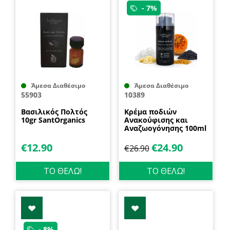
- 7%
Άμεσα Διαθέσιμο
Άμεσα Διαθέσιμο
55903
10389
Βασιλικός Πολτός
Κρέμα ποδιών
10gr SantOrganics
Ανακούφισης και
Αναζωογόνησης 100ml
SantOrganics
€
12.90
€
24.90
€
26.90
ΤΟ ΘΕΛΩ!
ΤΟ ΘΕΛΩ!
- 8%