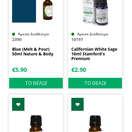
Άμεσα Διαθέσιμο
Άμεσα Διαθέσιμο
2390
10197
Blue (Melt & Pour)
Californian White Sage
50ml Nature & Body
10ml Stamford's
Premium
€
5.90
€
2.90
ΤΟ ΘΕΛΩ!
ΤΟ ΘΕΛΩ!