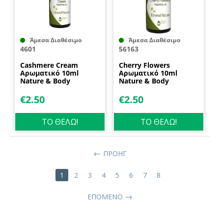
Άμεσα Διαθέσιμο
Άμεσα Διαθέσιμο
4601
56163
Cashmere Cream
Cherry Flowers
Αρωματικό 10ml
Αρωματικό 10ml
Nature & Body
Nature & Body
€
2.50
€
2.50
ΤΟ ΘΕΛΩ!
ΤΟ ΘΕΛΩ!
ΠΡΟΗΓ
1
2
3
4
5
6
7
8
ΕΠΌΜΕΝΟ