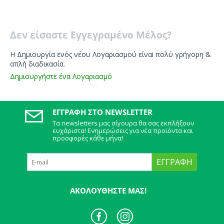
Δεν είσαστε Εγγεγραμένο Μέλος?
Η Δημιουργία ενός νέου Λογαριασμού είναi πολύ γρήγορη &
απλή διαδικασία.
Δημιουργήστε ένα Λογαριασμό
ΕΓΓΡΑΦΉ ΣΤΟ NEWSLETTER
Τα newsletters μας σίγουρα θα σας εκπλήξουν
ευχάριστα! Ενημερώσεις για νέα προϊόντα και
προσφορές κάθε μήνα!
ΕΓΓΡΑΦΉ
ΑΚΟΛΟΥΘΉΣΤΕ ΜΑΣ!