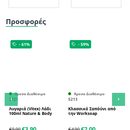
Προσφορές
- 61%
- 59%
Άμεσα Διαθέσιμο
Άμεσα Διαθέσιμο
3121
5213
7
Λυγαριά (Vitex) Λάδι
Κλασσικό Σαπόύνι από
Κ
100ml Nature & Body
την Worksoap
m
κ
e
€
3.90
€
2.00
€
9.90
€
4.90