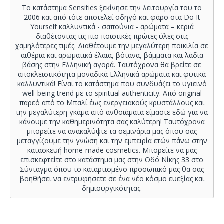
Το κατάστημα Sensities ξεκίνησε την λειτουργία του το
2006 και από τότε αποτελεί οδηγό και φάρο στα Do It
Yourself καλλυντικά - σαπούνια - αρώματα – κεριά
διαθέτοντας τις πιο ποιοτικές πρώτες ύλες στις
χαμηλότερες τιμές. Διαθέτουμε την μεγαλύτερη ποικιλία σε
αιθέρια και αρωματικά έλαια, βότανα, βάμματα και λάδια
βάσης στην Ελληνική αγορά. Ταυτόχρονα θα βρείτε σε
αποκλειστικότητα μοναδικά Ελληνικά αρώματα και φυτικά
καλλυντικά! Είναι το κατάστημα που συνδυάζει το υγιεινό
well-being trend με το spiritual authenticity. Από original
παρεό από το Μπαλί έως ενεργειακούς κρυστάλλους και
την μεγαλύτερη γκάμα από ανθοϊάματα είμαστε εδώ για να
κάνουμε την καθημερινότητα σας καλύτερη! Ταυτόχρονα
μπορείτε να ανακαλύψτε τα σεμινάρια μας όπου σας
μεταγγίζουμε την γνώση και την εμπειρία ετών πάνω στην
κατασκευή home-made cosmetics. Μπορείτε να μας
επισκεφτείτε στο κατάστημα μας στην Οδό Νίκης 33 στο
Σύνταγμα όπου το καταρτισμένο προσωπικό μας θα σας
βοηθήσει να εντρυφήσετε σε ένα νέο κόσμο ευεξίας και
δημιουργικότητας.