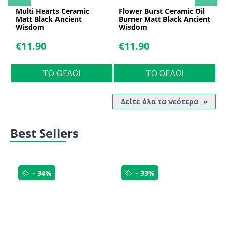
Multi Hearts Ceramic
Flower Burst Ceramic Oil
R
Matt Black Ancient
Burner Matt Black Ancient
B
Wisdom
Wisdom
€
11.90
€
11.90
ΤΟ ΘΕΛΩ!
ΤΟ ΘΕΛΩ!
Δείτε όλα τα νεότερα
Best Sellers
- 34%
- 33%