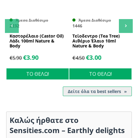
Άμεσα Διαθέσιμο
Άμεσα Διαθέσιμο
2232
1446
2
Καστορέλαιο (Castor Oil)
Τεϊοδεντρο (Tea Tree)
Α
Λάδι 100ml Nature &
Αιθέριο Έλαιο 10ml
N
Body
Nature & Body
€
3.90
€
3.00
€
5.90
€
4.50
ΤΟ ΘΕΛΩ!
ΤΟ ΘΕΛΩ!
Δείτε όλα τα best sellers
Καλώς ήρθατε στο
Sensities.com – Earthly delights