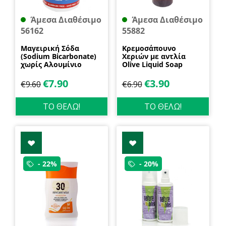
Άμεσα Διαθέσιμο
Άμεσα Διαθέσιμο
56162
55882
Μαγειρική Σόδα
Κρεμοσάπουνο
(Sodium Bicarbonate)
Χεριών με αντλία
χωρίς Αλουμίνιο
Olive Liquid Soap
600gr Health Trade
400ml Garda
€
7.90
€
3.90
€
9.60
€
6.90
ΤΟ ΘΕΛΩ!
ΤΟ ΘΕΛΩ!
- 22%
- 20%