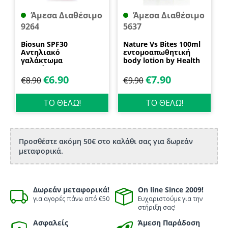
Άμεσα Διαθέσιμο
Άμεσα Διαθέσιμο
9264
5637
Biosun SPF30
Nature Vs Bites 100ml
Αντηλιακό
εντομοαπωθητική
γαλάκτωμα
body lotion by Health
προσώπου και
Dynamics
σώματος 70ml
€
6.90
€
7.90
€
8.90
€
9.90
Biosanto
ΤΟ ΘΕΛΩ!
ΤΟ ΘΕΛΩ!
Προσθέστε ακόμη 50€ στο καλάθι σας για δωρεάν
μεταφορικά.
Δωρεάν μεταφορικά!
On line Since 2009!
για αγορές πάνω από €50
Ευχαριστούμε για την
στήριξη σας!
Ασφαλείς
Άμεση Παράδοση