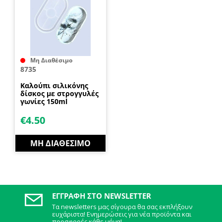
Μη Διαθέσιμο
8735
Καλούπι σιλικόνης
δίσκος με στρογγυλές
γωνίες 150ml
€
4.50
ΜΗ ΔΙΑΘΈΣΙΜΟ
ΕΓΓΡΑΦΉ ΣΤΟ NEWSLETTER
Τα newsletters μας σίγουρα θα σας εκπλήξουν
ευχάριστα! Ενημερώσεις για νέα προϊόντα και
προσφορές κάθε μήνα!