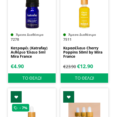
Άμεσα Διαθέσιμο
Άμεσα Διαθέσιμο
7278
7511
Κατραφέι (Katrafay)
Κερασέλαιο Cherry
Αιθέριο Έλαιο 5ml
Poppins 50ml by Mira
Mira France
France
€
4.90
€
12.90
€
23.90
ΤΟ ΘΕΛΩ!
ΤΟ ΘΕΛΩ!
- 7%