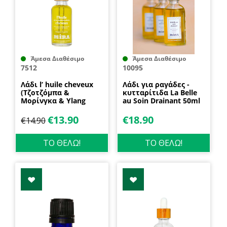
Άμεσα Διαθέσιμο
Άμεσα Διαθέσιμο
7512
10095
Λάδι l’ huile cheveux
Λάδι για ραγάδες -
(Tζοτζόμπα &
κυτταρίτιδα La Belle
Μορίνγκα & Ylang
au Soin Drainant 50ml
Ylang) 30ml Mira
Mira France
France
€
13.90
€
18.90
€
14.90
ΤΟ ΘΕΛΩ!
ΤΟ ΘΕΛΩ!