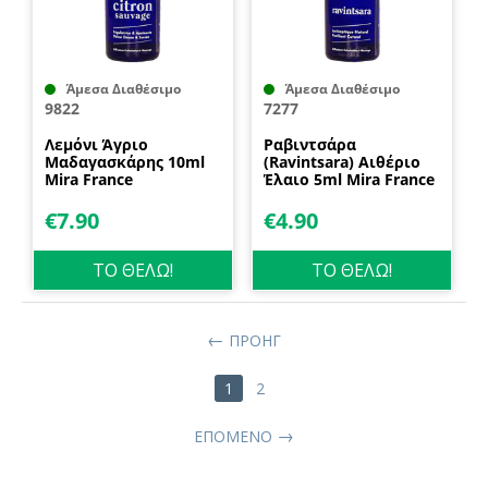
Άμεσα Διαθέσιμο
Άμεσα Διαθέσιμο
9822
7277
Λεμόνι Άγριο
Ραβιντσάρα
Μαδαγασκάρης 10ml
(Ravintsara) Αιθέριο
Mira France
Έλαιο 5ml Mira France
€
7.90
€
4.90
ΤΟ ΘΕΛΩ!
ΤΟ ΘΕΛΩ!
ΠΡΟΗΓ
1
2
ΕΠΌΜΕΝΟ