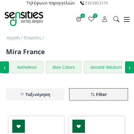
Τηλέφωνο παραγγελιών
210 330 2175
0
0
Αρχική
/
Εταιρείες
/
Mira France
‹
›
Aetheleon
Aloe Colors
Ancient Wisdom
Ταξινόμηση
Filter