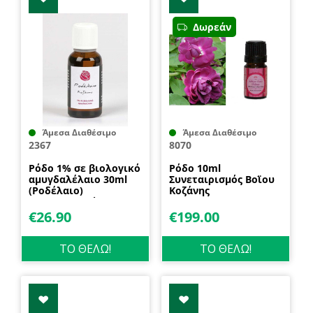
Δωρεάν
Άμεσα Διαθέσιμο
Άμεσα Διαθέσιμο
2367
8070
Ρόδο 1% σε βιολογικό
Ρόδο 10ml
αμυγδαλέλαιο 30ml
Συνεταιρισμός Βοῒου
(Ροδέλαιο)
Κοζάνης
Συνεταιρισμός Βοῒου
Κοζάνης
€
26.90
€
199.00
ΤΟ ΘΕΛΩ!
ΤΟ ΘΕΛΩ!