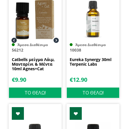
Άμεσα Διαθέσιμο
Άμεσα Διαθέσιμο
56212
10038
Catbells μείγμα Λάιμ,
Eureka Synergy 30ml
Μανταρίνι & Μέντα
Terpenic Labs
10ml Agnes+Cat
€
9.90
€
12.90
ΤΟ ΘΕΛΩ!
ΤΟ ΘΕΛΩ!