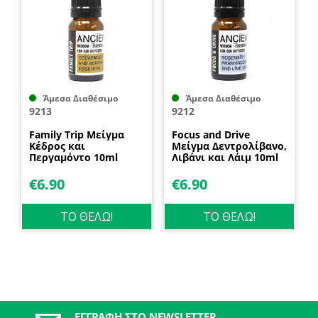
Άμεσα Διαθέσιμο
Άμεσα Διαθέσιμο
9213
9212
Family Trip Μείγμα
Focus and Drive
Κέδρος και
Μείγμα Δεντρολίβανο,
Περγαμόντο 10ml
Λιβάνι και Λάιμ 10ml
Ancient Wisdom
Ancient Wisdom
€
6.90
€
6.90
ΤΟ ΘΕΛΩ!
ΤΟ ΘΕΛΩ!
ΕΓΓΡΑΦΉ ΣΤΟ NEWSLETTER