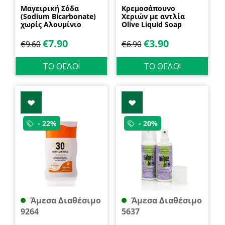
Μαγειρική Σόδα
Κρεμοσάπουνο
(Sodium Bicarbonate)
Χεριών με αντλία
χωρίς Αλουμίνιο
Olive Liquid Soap
600gr Health Trade
400ml Garda
€
7.90
€
3.90
€
9.60
€
6.90
ΤΟ ΘΕΛΩ!
ΤΟ ΘΕΛΩ!
- 22%
- 20%
Άμεσα Διαθέσιμο
Άμεσα Διαθέσιμο
9264
5637