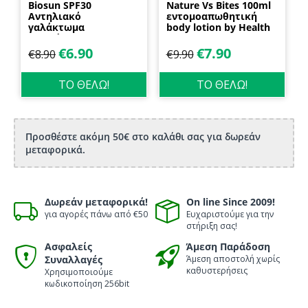
Biosun SPF30
Nature Vs Bites 100ml
Αντηλιακό
εντομοαπωθητική
γαλάκτωμα
body lotion by Health
προσώπου και
Dynamics
σώματος 70ml
€
6.90
€
7.90
€
8.90
€
9.90
Biosanto
ΤΟ ΘΕΛΩ!
ΤΟ ΘΕΛΩ!
Προσθέστε ακόμη 50€ στο καλάθι σας για δωρεάν
μεταφορικά.
Δωρεάν μεταφορικά!
On line Since 2009!
για αγορές πάνω από €50
Ευχαριστούμε για την
στήριξη σας!
Ασφαλείς
Άμεση Παράδοση
Συναλλαγές
Άμεση αποστολή χωρίς
καθυστερήσεις
Χρησιμοποιούμε
κωδικοποίηση 256bit