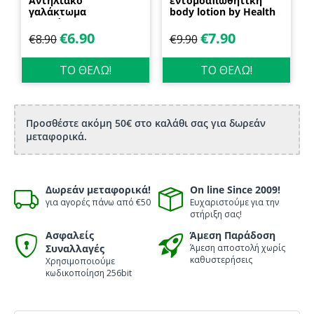
Αντηλιακό
εντομοαπωθητική
γαλάκτωμα
body lotion by Health
προσώπου και
Dynamics
σώματος 70ml
€
6.90
€
7.90
€
8.90
€
9.90
Biosanto
ΤΟ ΘΕΛΩ!
ΤΟ ΘΕΛΩ!
Προσθέστε ακόμη 50€ στο καλάθι σας για δωρεάν
μεταφορικά.
Δωρεάν μεταφορικά!
On line Since 2009!
για αγορές πάνω από €50
Ευχαριστούμε για την
στήριξη σας!
Ασφαλείς
Άμεση Παράδοση
Συναλλαγές
Άμεση αποστολή χωρίς
καθυστερήσεις
Χρησιμοποιούμε
κωδικοποίηση 256bit