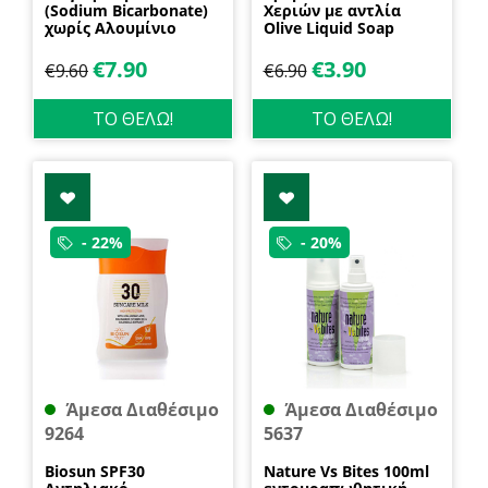
(Sodium Bicarbonate)
Χεριών με αντλία
χωρίς Αλουμίνιο
Olive Liquid Soap
600gr Health Trade
400ml Garda
€
7.90
€
3.90
€
9.60
€
6.90
ΤΟ ΘΕΛΩ!
ΤΟ ΘΕΛΩ!
- 22%
- 20%
Άμεσα Διαθέσιμο
Άμεσα Διαθέσιμο
9264
5637
Biosun SPF30
Nature Vs Bites 100ml