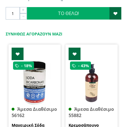
+
ΤΟ ΘΕΛΩ!
−
ΣΥΝΉΘΩΣ ΑΓΟΡΆΖΟΥΝ ΜΑΖΊ
- 18%
- 43%
Άμεσα Διαθέσιμο
Άμεσα Διαθέσιμο
56162
55882
Μαγειρική Σόδα
Κρεμοσάπουνο