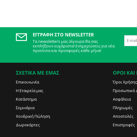
ΕΓΓΡΑΦΉ ΣΤΟ NEWSLETTER
Τα newsletters μας σίγουρα θα σας
εκπλήξουν ευχάριστα! Ενημερώσεις για νέα
προϊόντα και προσφορές κάθε μήνα!
ΣΧΕΤΙΚΑ ΜΕ ΕΜΑΣ
ΟΡΟΙ ΚΑΙ
Επικοινωνία
Όροι Χρήσης
Η Εταιρεία μας
Προσωπικά 
Κατάστημα
Ασφάλεια
Σεμινάρια
Πληρωμές
Χονδρική Πώληση
Αποστολές
Δωροκάρτες
Επιστροφές