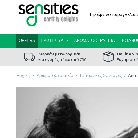
Τηλέφωνο παραγγελιώ
OFFERS
ΠΡΏΤΕΣ ΎΛΕΣ
ΑΡΩΜΑΤΟΘΕΡΑΠΕΊΑ
ΒΟΤΑΝΟ
Δωρεάν μεταφορικά!
On line Si
για αγορές πάνω από €50
Ευχαριστού
Αρχική
/
Αρωματοθεραπεία
/
Εκπτωτικές Συνταγές
/
Anti-