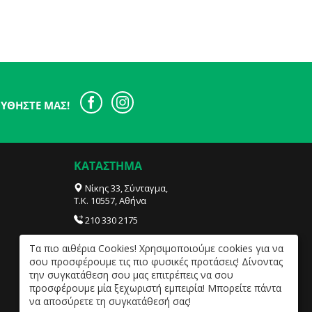
ΥΘΉΣΤΕ ΜΑΣ!
ΚΑΤΑΣΤΗΜΑ
Νίκης 33, Σύνταγμα,
Τ.Κ. 10557, Αθήνα
210 330 2175
info@sensities.com
Tα πιο αιθέρια Cookies! Χρησιμοποιούμε cookies για να
ΔΕΥ- ΠΑΡ 09:30 – 20:00, ΣΑΒ 09:30 – 18:00.
σου προσφέρουμε τις πιο φυσικές προτάσεις! Δίνοντας
την συγκατάθεση σου μας επιτρέπεις να σου
προσφέρουμε μία ξεχωριστή εμπειρία! Μπορείτε πάντα
να αποσύρετε τη συγκατάθεσή σας!