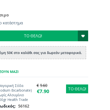
σιμο
ο κατάστημα
ΤΟ ΘΕΛΩ!
μη 50€ στο καλάθι σας για δωρεάν μεταφορικά.
ΖΟΥΝ ΜΑΖΊ
€
9.60
αγειρική Σόδα
ΤΟ ΘΕΛΩ!
Sodium Bicarbonate)
€
7.90
ωρίς Αλουμίνιο
00gr Health Trade
ωδικός:
56162