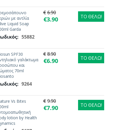
€
6.90
ρεμοσάπουνο
ΤΟ ΘΕΛΩ!
εριών με αντλία
€
3.90
live Liquid Soap
00ml Garda
ωδικός:
55882
€
8.90
iosun SPF30
ΤΟ ΘΕΛΩ!
ντηλιακό γαλάκτωμα
€
6.90
ροσώπου και
ώματος 70ml
iosanto
ωδικός:
9264
€
9.90
ature Vs Bites
ΤΟ ΘΕΛΩ!
00ml
€
7.90
ντομοαπωθητική
ody lotion by Health
ynamics