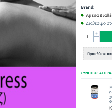
Brand:
Άμεσα Διαθέ
Διαθέσιμο στ
+
−
Προσθέστε ακό
ΣΥΝΉΘΩΣ ΑΓΟΡΆ
Μ
(
χ
6
Κ