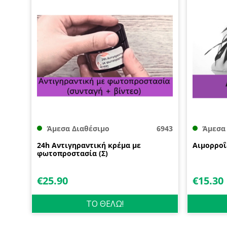
Άμεσα Διαθέσιμο
6943
Άμεσα
24h Αντιγηραντική κρέμα με
Αιμορροΐδ
φωτοπροστασία (Σ)
€
25.90
€
15.30
ΤΟ ΘΕΛΩ!