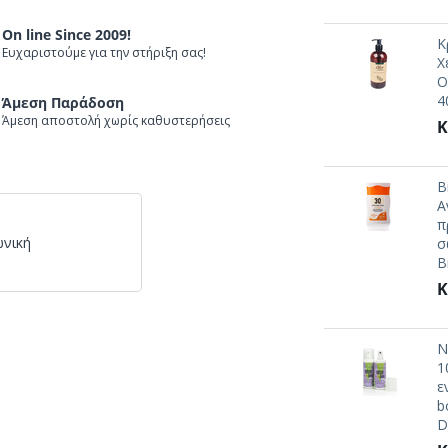
On line Since 2009!
Κ
Ευχαριστούμε για την στήριξη σας!
Χ
O
4
Άμεση Παράδοση
Άμεση αποστολή χωρίς καθυστερήσεις
Κ
B
Α
π
ωνική
σ
B
Κ
N
1
ε
b
D