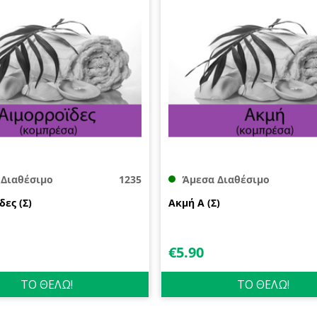
 Διαθέσιμο
1235
Άμεσα Διαθέσιμο
ες (Σ)
Ακμή A (Σ)
€
5.90
ΤΟ ΘΕΛΩ!
ΤΟ ΘΕΛΩ!