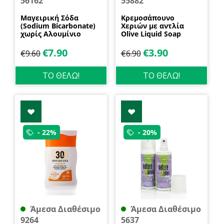
56162
55882
Μαγειρική Σόδα
Κρεμοσάπουνο
(Sodium Bicarbonate)
Χεριών με αντλία
χωρίς Αλουμίνιο
Olive Liquid Soap
600gr Health Trade
400ml Garda
€
7.90
€
3.90
€
9.60
€
6.90
ΤΟ ΘΕΛΩ!
ΤΟ ΘΕΛΩ!
- 22%
- 20%
Άμεσα Διαθέσιμο
Άμεσα Διαθέσιμο
9264
5637