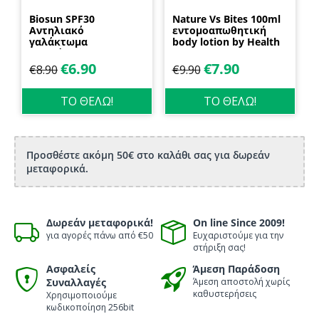
Biosun SPF30
Nature Vs Bites 100ml
Αντηλιακό
εντομοαπωθητική
γαλάκτωμα
body lotion by Health
προσώπου και
Dynamics
σώματος 70ml
€
6.90
€
7.90
€
8.90
€
9.90
Biosanto
ΤΟ ΘΕΛΩ!
ΤΟ ΘΕΛΩ!
Προσθέστε ακόμη 50€ στο καλάθι σας για δωρεάν
μεταφορικά.
Δωρεάν μεταφορικά!
On line Since 2009!
για αγορές πάνω από €50
Ευχαριστούμε για την
στήριξη σας!
Ασφαλείς
Άμεση Παράδοση
Συναλλαγές
Άμεση αποστολή χωρίς
καθυστερήσεις
Χρησιμοποιούμε
κωδικοποίηση 256bit