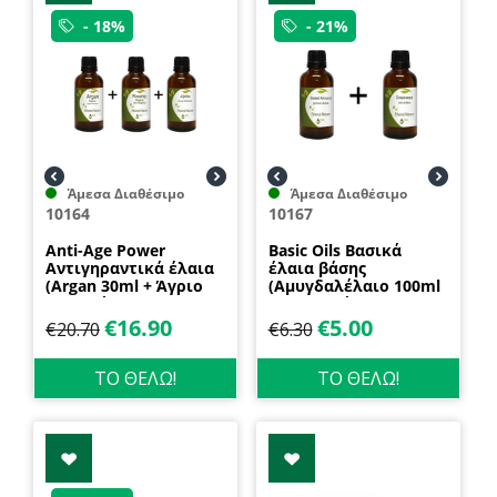
- 18%
- 21%
Άμεσα Διαθέσιμο
Άμεσα Διαθέσιμο
10164
10167
Anti-Age Power
Basic Oils Βασικά
Αντιγηραντικά έλαια
έλαια βάσης
(Argan 30ml + Άγριο
(Αμυγδαλέλαιο 100ml
Τριαντάφυλλο 30ml +
+ Σταφυλέλαιο 100ml)
Jojoba 30ml) Nature &
Nature & Body
€
16.90
€
5.00
€
20.70
€
6.30
Body
ΤΟ ΘΕΛΩ!
ΤΟ ΘΕΛΩ!