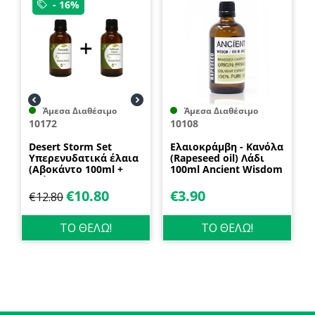
- 16%
Άμεσα Διαθέσιμο
Άμεσα Διαθέσιμο
10172
10108
Desert Storm Set
Eλαιοκράμβη - Κανόλα
Υπερενυδατικά έλαια
(Rapeseed oil) Λάδι
(Αβοκάντο 100ml +
100ml Ancient Wisdom
Κνήκος 100ml) Nature
& Body
€
10.80
€
3.90
€
12.80
ΤΟ ΘΕΛΩ!
ΤΟ ΘΕΛΩ!