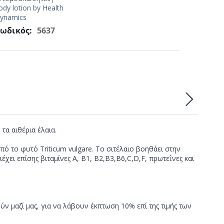
ody lotion by Health
ynamics
ωδικός:
5637
α αιθέρια έλαια.
από το φυτό Triticum vulgare. Το σιτέλαιο βοηθάει στην
χει επίσης βιταμίνες Α, Β1, Β2,Β3,Β6,C,D,F, πρωτεΐνες και
ν μαζί μας, για να λάβουν έκπτωση 10% επί της τιμής των