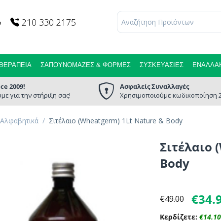
210 330 2175
ν
ΘΕΡΑΠΕΊΑ
ΣΑΠΟΥΝΌΜΑΖΕΣ & ΦΌΡΜΕΣ
ΣΥΣΚΕΥΑΣΊΕΣ
ΕΝΑΛΛΑΚ
nce 2009!
Ασφαλείς Συναλλαγές
με για την στήριξη σας!
Χρησιμοποιούμε κωδικοποίηση 2
 Αλφαβητικά
/
Σιτέλαιο (Wheatgerm) 1Lt Nature & Body
Σιτέλαιο 
Body
€
34.
€
49.00
Κερδίζετε:
€
14.10