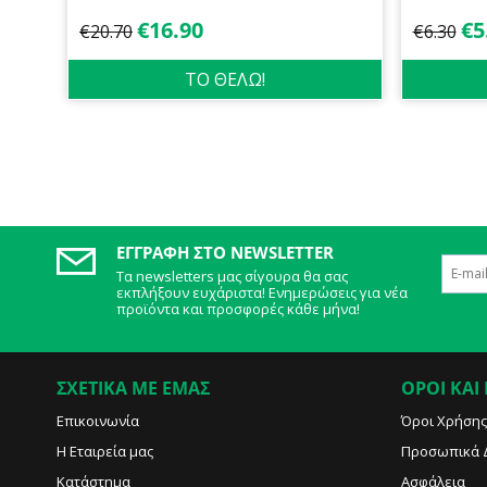
€
16.90
€
5
€
20.70
€
6.30
ΤΟ ΘΕΛΩ!
ΕΓΓΡΑΦΉ ΣΤΟ NEWSLETTER
Τα newsletters μας σίγουρα θα σας
εκπλήξουν ευχάριστα! Ενημερώσεις για νέα
προϊόντα και προσφορές κάθε μήνα!
ΣΧΕΤΙΚΑ ΜΕ ΕΜΑΣ
ΟΡΟΙ ΚΑΙ
Επικοινωνία
Όροι Χρήσης
Η Εταιρεία μας
Προσωπικά 
Κατάστημα
Ασφάλεια