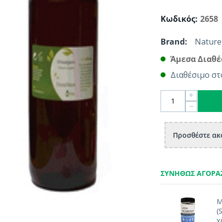
Κωδικός:
2658
Brand:
Nature
Άμεσα Διαθέ
Διαθέσιμο στ
+
−
Προσθέστε ακό
ΣΥΝΉΘΩΣ ΑΓΟΡΆ
Μ
(
χ