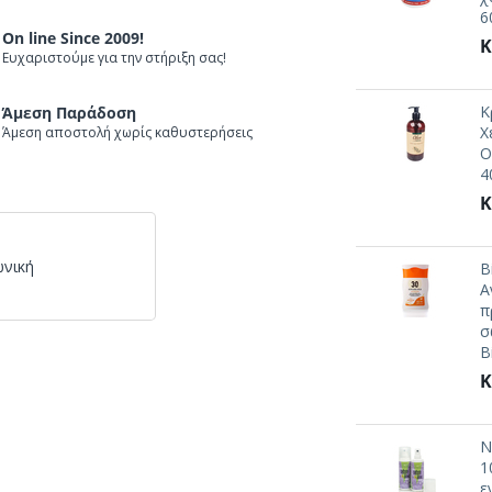
6
On line Since 2009!
Κ
Ευχαριστούμε για την στήριξη σας!
Κ
Άμεση Παράδοση
Χ
Άμεση αποστολή χωρίς καθυστερήσεις
O
4
Κ
ωνική
B
Α
π
σ
B
Κ
N
1
ε