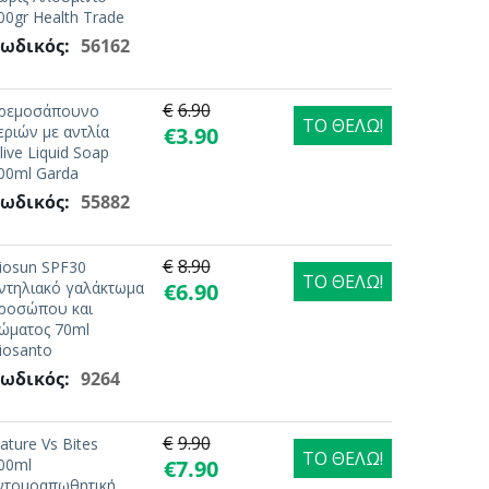
00gr Health Trade
ωδικός:
56162
€
6.90
ρεμοσάπουνο
ΤΟ ΘΕΛΩ!
εριών με αντλία
€
3.90
live Liquid Soap
00ml Garda
ωδικός:
55882
€
8.90
iosun SPF30
ΤΟ ΘΕΛΩ!
ντηλιακό γαλάκτωμα
€
6.90
ροσώπου και
ώματος 70ml
iosanto
ωδικός:
9264
€
9.90
ature Vs Bites
ΤΟ ΘΕΛΩ!
00ml
€
7.90
ντομοαπωθητική