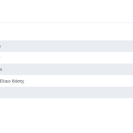
e
y
m
Έλαιο Βάσης