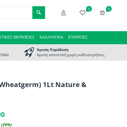
0
0
ΤΙΚΈΣ ΘΕΡΑΠΕΊΕΣ
ΚΑΛΛΥΝΤΙΚΆ
ΕΤΑΙΡΕΊΕΣ
Άμεση Παράδοση
56bit
Άμεση αποστολή χωρίς καθυστερήσεις
(Wheatgerm) 1Lt Nature &
90
(
29
%)