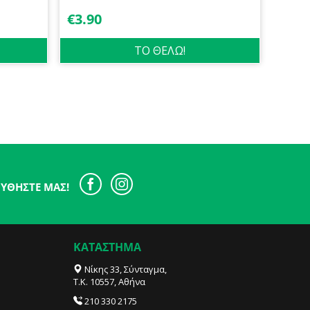
€
3.90
ΤΟ ΘΕΛΩ!
ΥΘΉΣΤΕ ΜΑΣ!
ΚΑΤΑΣΤΗΜΑ
Νίκης 33, Σύνταγμα,
Τ.Κ. 10557, Αθήνα
210 330 2175