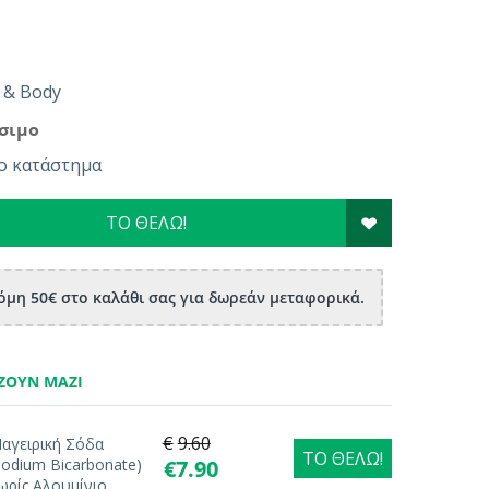
 & Body
σιμο
ο κατάστημα
ΤΟ ΘΕΛΩ!
μη 50€ στο καλάθι σας για δωρεάν μεταφορικά.
ΖΟΥΝ ΜΑΖΊ
€
9.60
αγειρική Σόδα
ΤΟ ΘΕΛΩ!
Sodium Bicarbonate)
€
7.90
ωρίς Αλουμίνιο