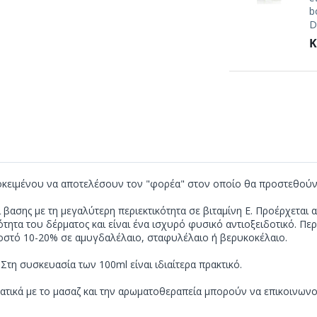
b
D
Κ
οκειμένου να αποτελέσουν τον "φορέα" στον οποίο θα προστεθούν τ
ι βασης με τη μεγαλύτερη περιεκτικότητα σε βιταμίνη Ε. Προέρχεται 
ητα του δέρματος και είναι ένα ισχυρό φυσικό αντιοξειδοτικό. Περιέ
σοστό 10-20% σε αμυγδαλέλαιο, σταφυλέλαιο ή βερυκοκέλαιο.
 Στη συσκευασία των 100ml είναι ιδιαίτερα πρακτικό.
ματικά με το μασαζ και την αρωματοθεραπεία μπορούν να επικοινωνού