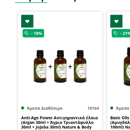
- 18%
- 21
Άμεσα Διαθέσιμο
10164
Άμεσα
Anti-Age Power Αντιγηραντικά έλαια
Basic Oil
(Argan 30ml + Άγριο Τριαντάφυλλο
(Αμυγδαλ
30ml + Jojoba 30ml) Nature & Body
100ml) N