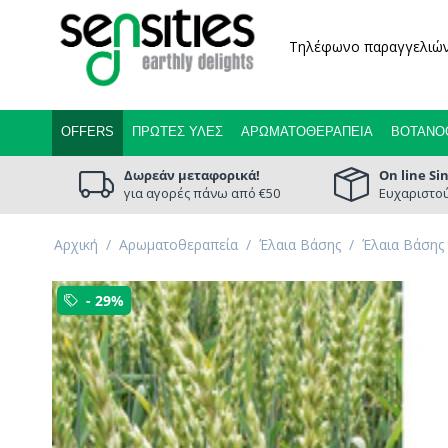
Τηλέφωνο παραγγελιώ
OFFERS
ΠΡΏΤΕΣ ΎΛΕΣ
ΑΡΩΜΑΤΟΘΕΡΑΠΕΊΑ
ΒΟΤΑΝΟ
Δωρεάν μεταφορικά!
On line Si
για αγορές πάνω από €50
Ευχαριστού
Αρχική
/
Αρωματοθεραπεία
/
Έλαια Βάσης
/
Έλαια Βάσης
- 29%