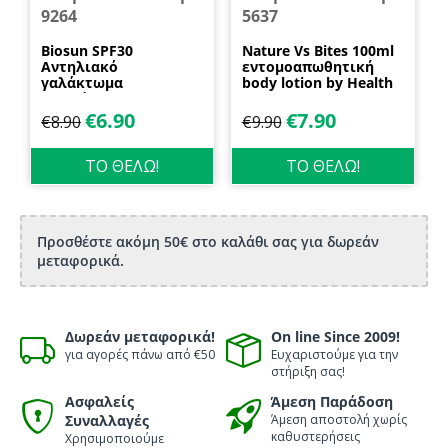
9264
5637
Biosun SPF30
Nature Vs Bites 100ml
Αντηλιακό
εντομοαπωθητική
γαλάκτωμα
body lotion by Health
προσώπου και
Dynamics
σώματος 70ml
€
6.90
€
7.90
€
8.90
€
9.90
Biosanto
ΤΟ ΘΕΛΩ!
ΤΟ ΘΕΛΩ!
Προσθέστε ακόμη 50€ στο καλάθι σας για δωρεάν
μεταφορικά.
Δωρεάν μεταφορικά!
On line Since 2009!
για αγορές πάνω από €50
Ευχαριστούμε για την
στήριξη σας!
Ασφαλείς
Άμεση Παράδοση
Συναλλαγές
Άμεση αποστολή χωρίς
καθυστερήσεις
Χρησιμοποιούμε