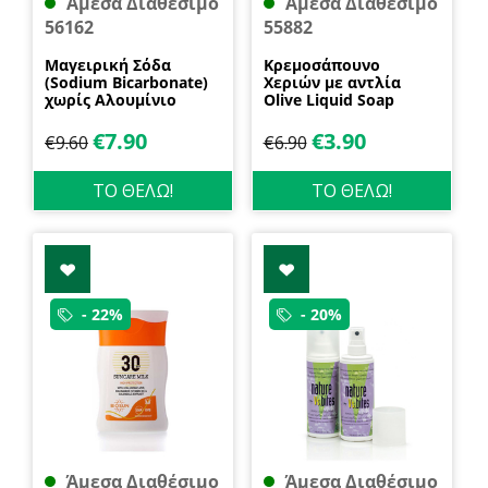
Άμεσα Διαθέσιμο
Άμεσα Διαθέσιμο
56162
55882
Μαγειρική Σόδα
Κρεμοσάπουνο
(Sodium Bicarbonate)
Χεριών με αντλία
χωρίς Αλουμίνιο
Olive Liquid Soap
600gr Health Trade
400ml Garda
€
7.90
€
3.90
€
9.60
€
6.90
ΤΟ ΘΕΛΩ!
ΤΟ ΘΕΛΩ!
- 22%
- 20%
Άμεσα Διαθέσιμο
Άμεσα Διαθέσιμο