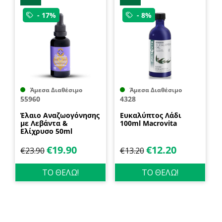
- 17%
- 8%
Άμεσα Διαθέσιμο
Άμεσα Διαθέσιμο
55960
4328
Έλαιο Αναζωογόνησης
Ευκαλύπτος Λάδι
με Λεβάντα &
100ml Macrovita
Ελίχρυσο 50ml
Lavandia
€
19.90
€
12.20
€
23.90
€
13.20
ΤΟ ΘΕΛΩ!
ΤΟ ΘΕΛΩ!