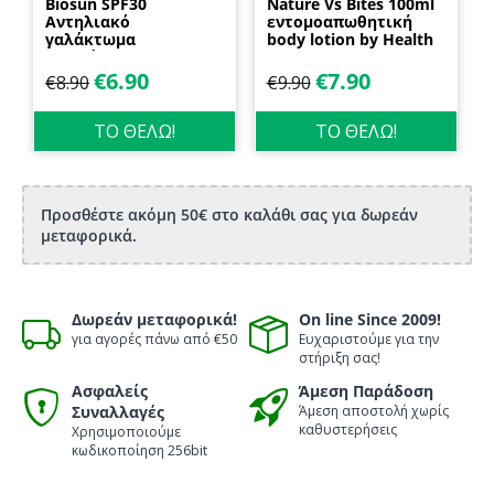
Biosun SPF30
Nature Vs Bites 100ml
Αντηλιακό
εντομοαπωθητική
γαλάκτωμα
body lotion by Health
προσώπου και
Dynamics
σώματος 70ml
€
6.90
€
7.90
€
8.90
€
9.90
Biosanto
ΤΟ ΘΕΛΩ!
ΤΟ ΘΕΛΩ!
Προσθέστε ακόμη 50€ στο καλάθι σας για δωρεάν
μεταφορικά.
Δωρεάν μεταφορικά!
On line Since 2009!
για αγορές πάνω από €50
Ευχαριστούμε για την
στήριξη σας!
Ασφαλείς
Άμεση Παράδοση
Συναλλαγές
Άμεση αποστολή χωρίς
καθυστερήσεις
Χρησιμοποιούμε
κωδικοποίηση 256bit