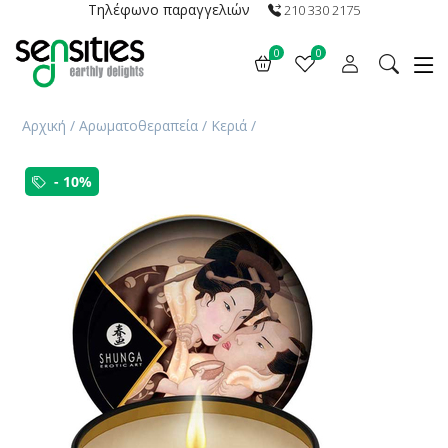
Τηλέφωνο παραγγελιών
210 330 2175
0
0
Αρχική
/
Αρωματοθεραπεία
/
Κεριά
/
- 10%