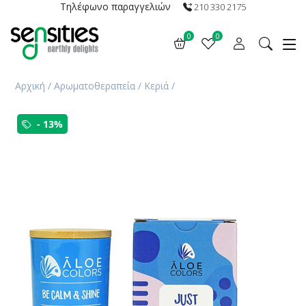
Τηλέφωνο παραγγελιών
210 330 2175
0
0
Αρχική
/
Αρωματοθεραπεία
/
Κεριά
/
- 13%