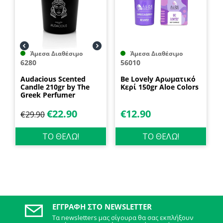
Άμεσα Διαθέσιμο
Άμεσα Διαθέσιμο
6280
56010
Audacious Scented
Be Lovely Αρωματικό
Candle 210gr by The
Κερί 150gr Aloe Colors
Greek Perfumer
€
22.90
€
12.90
€
29.90
ΤΟ ΘΕΛΩ!
ΤΟ ΘΕΛΩ!
ΕΓΓΡΑΦΉ ΣΤΟ NEWSLETTER
Τα newsletters μας σίγουρα θα σας εκπλήξουν