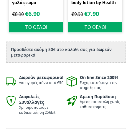
γαλάκτωμα
body lotion by Health
προσώπου και
Dynamics
σώματος 70ml
€
6.90
€
7.90
€
8.90
€
9.90
Biosanto
ΤΟ ΘΕΛΩ!
ΤΟ ΘΕΛΩ!
Προσθέστε ακόμη 50€ στο καλάθι σας για δωρεάν
μεταφορικά.
Δωρεάν μεταφορικά!
On line Since 2009!
για αγορές πάνω από €50
Ευχαριστούμε για την
στήριξη σας!
Ασφαλείς
Άμεση Παράδοση
Συναλλαγές
Άμεση αποστολή χωρίς
καθυστερήσεις
Χρησιμοποιούμε
κωδικοποίηση 256bit