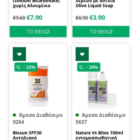
(Sodium Bicarbonate)
Χεριών με αντλία
χωρίς Αλουμίνιο
Olive Liquid Soap
600gr Health Trade
400ml Garda
€
7.90
€
3.90
€
9.60
€
6.90
ΤΟ ΘΕΛΩ!
ΤΟ ΘΕΛΩ!
- 22%
- 20%
Άμεσα Διαθέσιμο
Άμεσα Διαθέσιμο
9264
5637
Biosun SPF30
Nature Vs Bites 100ml
Αντηλιακό
εντομοαπωθητική