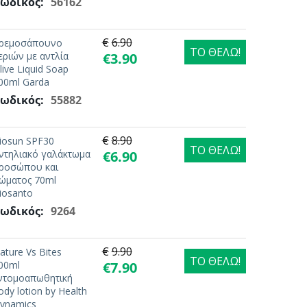
ωδικός:
56162
€
6.90
ρεμοσάπουνο
ΤΟ ΘΕΛΩ!
εριών με αντλία
€
3.90
live Liquid Soap
00ml Garda
ωδικός:
55882
€
8.90
iosun SPF30
ΤΟ ΘΕΛΩ!
ντηλιακό γαλάκτωμα
€
6.90
ροσώπου και
ώματος 70ml
iosanto
ωδικός:
9264
€
9.90
ature Vs Bites
ΤΟ ΘΕΛΩ!
00ml
€
7.90
ντομοαπωθητική
ody lotion by Health
ynamics