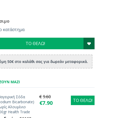
σιμο
ο κατάστημα
ΤΟ ΘΕΛΩ!
μη 50€ στο καλάθι σας για δωρεάν μεταφορικά.
ΖΟΥΝ ΜΑΖΊ
€
9.60
αγειρική Σόδα
ΤΟ ΘΕΛΩ!
Sodium Bicarbonate)
€
7.90
ωρίς Αλουμίνιο
00gr Health Trade