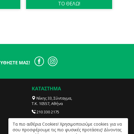
ΤΟ ΘΕΛΩ!
ΥΘΉΣΤΕ ΜΑΣ!
ΚΑΤΑΣΤΗΜΑ
Νίκης 33, Σύνταγμα,
Τ.Κ. 10557, Αθήνα
210 330 2175
info@sensities.com
Tα πιο αιθέρια Cookies! Χρησιμοποιούμε cookies για να
ΔΕΥ- ΠΑΡ 09:30 – 20:00, ΣΑΒ 09:30 – 18:00.
σου προσφέρουμε τις πιο φυσικές προτάσεις! Δίνοντας