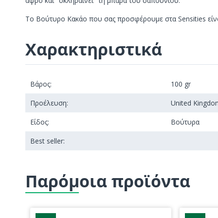
αφρό και "σκληραίνει" τη μπάρα του σαπουνιού.
Το Βούτυρο Κακάο που σας προσφέρουμε στα Sensities είναι
Χαρακτηριστικά
Βάρος:
100 gr
Προέλευση:
United Kingdo
Είδος:
Βούτυρα
Best seller:
Παρόμοια προϊόντα