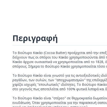
Περιγραφή
Το Βούτυρο Κακάο (Cocoa Butter) προέρχεται από την επε
δείχνουν πως οι σπόροι του Κακάο χρησιμοποιούνται άπό το
Κακάο άρχισε ουσιαστικά να χρησιμοποιείται από το 1828
σπόρους. Σήμερα το Βούτυρο Κακάο χρησιμοποιείται τόσο α
Το Βούτυρο Κακάο είναι γνωστό για τις αντιοξειδοτικές ιδι
ραγάδων, των ουλών, των "αποχρωματισμών" της επιδερμίδας
χαρίζει ισχυρές "επουλωτικές" ιδιότητες. Το Βούτυρο Κακάο 
στο γεγονός πως αποτελείται από 100% φυτικά λιπαρά και δε
Το Βούτυρο Κακάο είναι "στέρεο" σε θερμοκρασία δωματίου.
ενυδάτωση. Όταν χρησιμοποιείται για την παρασκευή σαπου