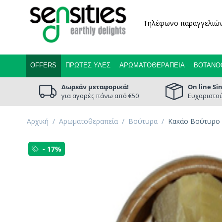
Τηλέφωνο παραγγελιώ
OFFERS
ΠΡΏΤΕΣ ΎΛΕΣ
ΑΡΩΜΑΤΟΘΕΡΑΠΕΊΑ
ΒΟΤΑΝΟ
Δωρεάν μεταφορικά!
On line Si
για αγορές πάνω από €50
Ευχαριστού
Αρχική
/
Αρωματοθεραπεία
/
Βούτυρα
/
Κακάο Βούτυρο 
- 17%