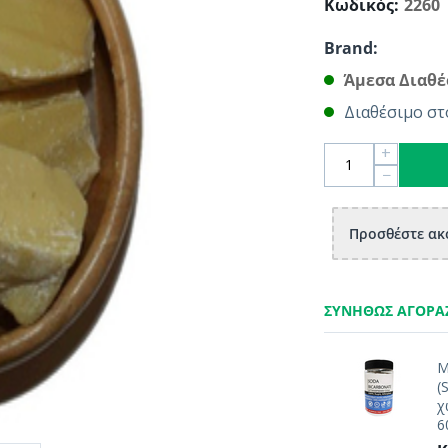
Κωδικός:
2260
Brand:
Άμεσα Διαθέ
Διαθέσιμο στ
+
−
Προσθέστε ακό
ΣΥΝΉΘΩΣ ΑΓΟΡΆ
Μ
(
χ
6