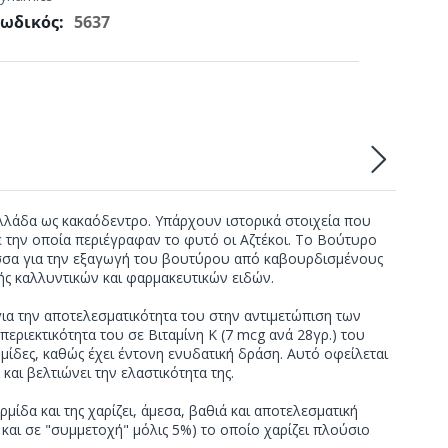
ωδικός:
5637
λάδα ως κακαόδεντρο. Υπάρχουν ιστορικά στοιχεία που
ε την οποία περιέγραφαν το φυτό οι Αζτέκοι. Το Βούτυρο
ρέσσα για την εξαγωγή του βουτύρου από καβουρδισμένους
ής καλλυντικών και φαρμακευτικών ειδών.
 για την αποτελεσματικότητα του στην αντιμετώπιση των
ριεκτικότητα του σε Βιταμίνη Κ (7 mcg ανά 28γρ.) του
ερμίδες, καθώς έχει έντονη ενυδατική δράση. Αυτό οφείλεται
αι βελτιώνει την ελαστικότητα της.
ίδα και της χαρίζει, άμεσα, βαθιά και αποτελεσματική
και σε "συμμετοχή" μόλις 5%) το οποίο χαρίζει πλούσιο