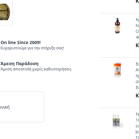
Κ
Κ
Χ
O
4
On line Since 2009!
Κ
Ευχαριστούμε για την στήριξη σας!
Άμεση Παράδοση
B
Άμεση αποστολή χωρίς καθυστερήσεις
Α
π
σ
B
Κ
ωνική
N
1
ε
b
D