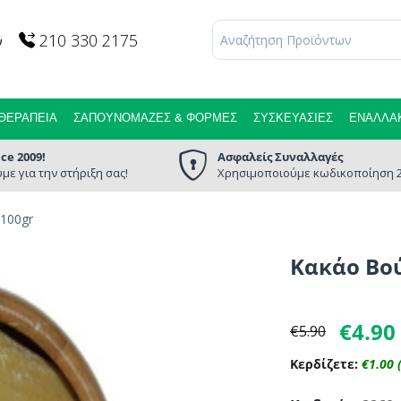
210 330 2175
ν
ΘΕΡΑΠΕΊΑ
ΣΑΠΟΥΝΌΜΑΖΕΣ & ΦΌΡΜΕΣ
ΣΥΣΚΕΥΑΣΊΕΣ
ΕΝΑΛΛΑΚ
nce 2009!
Ασφαλείς Συναλλαγές
με για την στήριξη σας!
Χρησιμοποιούμε κωδικοποίηση 2
100gr
Κακάο Βού
€
4.90
€
5.90
Κερδίζετε:
€
1.00