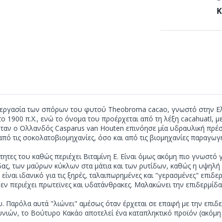
Κ
ξεργασία των σπόρων του φυτού Theobroma cacao, γνωστό στην Ελ
 1900 π.Χ., ενώ το όνομα του προέρχεται από τη λέξη cacahuatl, μ
, όταν ο Ολλανδός Casparus van Houten επινόησε μία υδραυλική π
πό τις σοκολατοβιομηχανίες, όσο και από τις βιομηχανίες παραγωγ
ότητες του καθώς περιέχει Βιταμίνη Ε. Είναι όμως ακόμη πιο γνωστό
, των μαύρων κύκλων στα μάτια και των ρυτίδων, καθώς η υψηλή πε
είναι ιδανικό για τις ξηρές, ταλαιπωρημένες και "γερασμένες" επιδ
ν περιέχει πρωτεϊνες και υδατάνθρακες. Μαλακώνει την επιδερμίδα κ
 Παρόλα αυτά "λιώνει" αμέσως όταν έρχεται σε επαφή με την επιδερμ
νιών, το Βούτυρο Κακάο αποτελεί ένα καταπληκτικό προϊόν (ακόμη 