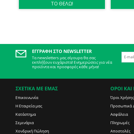
ΤΟ ΘΕΛΩ!
ΕΓΓΡΑΦΉ ΣΤΟ NEWSLETTER
Τα newsletters μας σίγουρα θα σας
εκπλήξουν ευχάριστα! Ενημερώσεις για νέα
προϊόντα και προσφορές κάθε μήνα!
ΣΧΕΤΙΚΑ ΜΕ ΕΜΑΣ
ΟΡΟΙ ΚΑΙ
Επικοινωνία
Όροι Χρήσης
Η Εταιρεία μας
Προσωπικά 
Κατάστημα
Ασφάλεια
Σεμινάρια
Πληρωμές
Χονδρική Πώληση
Αποστολές