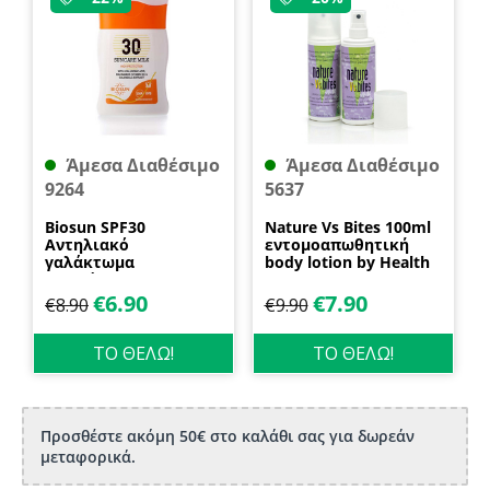
Άμεσα Διαθέσιμο
Άμεσα Διαθέσιμο
9264
5637
Biosun SPF30
Nature Vs Bites 100ml
Αντηλιακό
εντομοαπωθητική
γαλάκτωμα
body lotion by Health
προσώπου και
Dynamics
σώματος 70ml
€
6.90
€
7.90
€
8.90
€
9.90
Biosanto
ΤΟ ΘΕΛΩ!
ΤΟ ΘΕΛΩ!
Προσθέστε ακόμη 50€ στο καλάθι σας για δωρεάν
μεταφορικά.