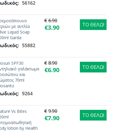
ωδικός:
56162
€
6.90
ρεμοσάπουνο
ΤΟ ΘΕΛΩ!
εριών με αντλία
€
3.90
live Liquid Soap
00ml Garda
ωδικός:
55882
€
8.90
iosun SPF30
ΤΟ ΘΕΛΩ!
ντηλιακό γαλάκτωμα
€
6.90
ροσώπου και
ώματος 70ml
iosanto
ωδικός:
9264
€
9.90
ature Vs Bites
ΤΟ ΘΕΛΩ!
00ml
€
7.90
ντομοαπωθητική
ody lotion by Health