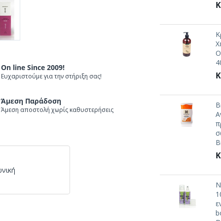
Κ
Κ
Χ
O
4
On line Since 2009!
Κ
Ευχαριστούμε για την στήριξη σας!
Άμεση Παράδοση
B
Άμεση αποστολή χωρίς καθυστερήσεις
Α
π
σ
B
Κ
ωνική
N
1
ε
b