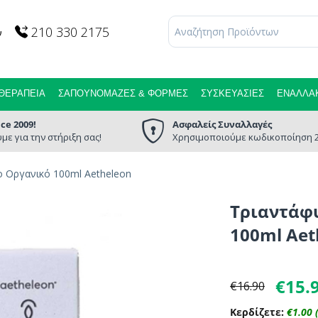
210 330 2175
ν
ΘΕΡΑΠΕΊΑ
ΣΑΠΟΥΝΌΜΑΖΕΣ & ΦΌΡΜΕΣ
ΣΥΣΚΕΥΑΣΊΕΣ
ΕΝΑΛΛΑΚ
nce 2009!
Ασφαλείς Συναλλαγές
με για την στήριξη σας!
Χρησιμοποιούμε κωδικοποίηση 2
 Οργανικό 100ml Aetheleon
Τριαντάφ
100ml Aet
€
15.
€
16.90
Κερδίζετε:
€
1.00