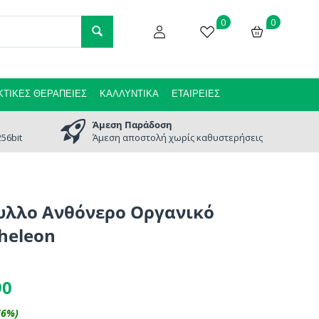
0
0
ΤΙΚΈΣ ΘΕΡΑΠΕΊΕΣ
ΚΑΛΛΥΝΤΙΚΆ
ΕΤΑΙΡΕΊΕΣ
Άμεση Παράδοση
56bit
Άμεση αποστολή χωρίς καθυστερήσεις
υλλο Ανθόνερο Οργανικό
heleon
90
(
6
%)