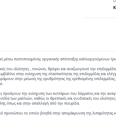
D
Κ
ί μέσω πιστοποιημένης οργανικής απόσταξης καλλιεργούμενων τρια
ικές του ιδιότητες , τονώνει, θρέφει και αναζωογονεί την επιδερμί
υμβάλλει στην ενίσχυση της ελαστικότητας της επιδερμίδας και ελέγ
δράμουν στην μείωση της ερυθρότητας της ερεθισμένης επιδερμίδας,
α.
ητες προάγουν την ενίσχυση των κυττάρων του δέρματος και την ανα
ντίδα των μαλλιών, καθώς οι θρεπτικές και ενυδατικές του ιδιότητε
ής όπως και στην απαλλαγή από την πιτυρίδα.
ικό προσώπου το οποίο βοηθά στην απομάκρυνση της λιπαρότητας 