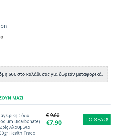
eon
μο
μη 50€ στο καλάθι σας για δωρεάν μεταφορικά.
ΖΟΥΝ ΜΑΖΊ
€
9.60
αγειρική Σόδα
ΤΟ ΘΕΛΩ!
Sodium Bicarbonate)
€
7.90
ωρίς Αλουμίνιο
00gr Health Trade