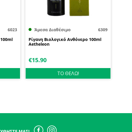
6023
Άμεσα Διαθέσιμο
6309
 100ml
Ρίγανη Βιολογικό Ανθόνερο 100ml
Aetheleon
€
15.90
ΤΟ ΘΕΛΩ!
ΥΘΉΣΤΕ ΜΑΣ!