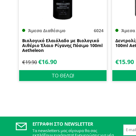
Άμεσα Διαθέσιμο
6024
Άμεσα
Βιολογικό Ελαιόλαδο με Βιολογικό
Δεντρολί
Αιθέριο Έλαιο Ρίγανης Πόσιμο 100ml
100ml Ae
Aetheleon
€
16.90
€
15.90
€
19.90
ΤΟ ΘΕΛΩ!
ΕΓΓΡΑΦΉ ΣΤΟ NEWSLETTER
Τα newsletters μας σίγουρα θα σας
εκπλήξουν ευχάριστα! Ενημερώσεις για νέα