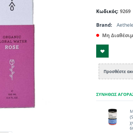
Κωδικός:
9269
Brand:
Aethel
Μη Διαθέσι
Προσθέστε ακό
ΣΥΝΉΘΩΣ ΑΓΟΡΆ
Μ
(
χ
6