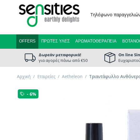
Τηλέφωνο παραγγελιώ
OFFERS
ΠΡΏΤΕΣ ΎΛΕΣ
ΑΡΩΜΑΤΟΘΕΡΑΠΕΊΑ
ΒΟΤΑΝΟ
Δωρεάν μεταφορικά!
On line Si
για αγορές πάνω από €50
Ευχαριστού
Αρχική
/
Εταιρείες
/
Aetheleon
/
Τριαντάφυλλο Ανθόνερο
- 6%