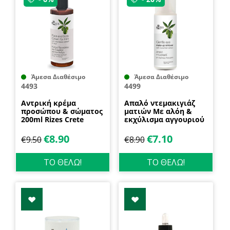
Άμεσα Διαθέσιμο
Άμεσα Διαθέσιμο
4493
4499
Αντρική κρέμα
Απαλό ντεμακιγιάζ
προσώπου & σώματος
ματιών Με αλόη &
200ml Rizes Crete
εκχύλισμα αγγουριού
130ml Rizes Crete
€
8.90
€
7.10
€
9.50
€
8.90
ΤΟ ΘΕΛΩ!
ΤΟ ΘΕΛΩ!