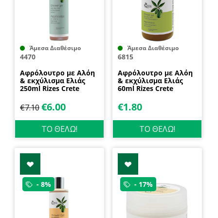
Άμεσα Διαθέσιμο
Άμεσα Διαθέσιμο
4470
6815
Αφρόλουτρο με Aλόη
Αφρόλουτρο με Aλόη
& εκχύλισμα Eλιάς
& εκχύλισμα Eλιάς
250ml Rizes Crete
60ml Rizes Crete
€
6.00
€
1.80
€
7.10
ΤΟ ΘΕΛΩ!
ΤΟ ΘΕΛΩ!
- 8%
- 17%