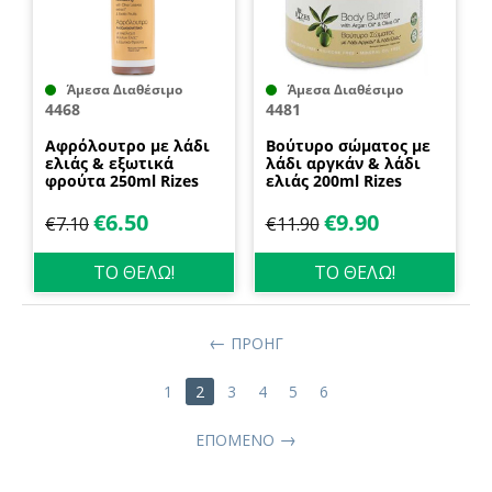
Άμεσα Διαθέσιμο
Άμεσα Διαθέσιμο
4468
4481
Αφρόλουτρο με λάδι
Βούτυρο σώματος με
ελιάς & εξωτικά
λάδι αργκάν & λάδι
φρούτα 250ml Rizes
ελιάς 200ml Rizes
Crete
Crete
€
6.50
€
9.90
€
7.10
€
11.90
ΤΟ ΘΕΛΩ!
ΤΟ ΘΕΛΩ!
ΠΡΟΗΓ
1
2
3
4
5
6
ΕΠΌΜΕΝΟ