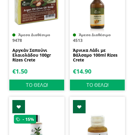
Άμεσα Διαθέσιμο
Άμεσα Διαθέσιμο
9478
4513
Αργκάν Σαπούνι
Άρνικα Λάδι με
Ελαιολάδου 100gr
Βάλσαμο 100ml Rizes
Rizes Crete
Crete
€
1.50
€
14.90
ΤΟ ΘΕΛΩ!
ΤΟ ΘΕΛΩ!
- 15%