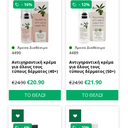
- 16%
- 12%
Άμεσα Διαθέσιμο
Άμεσα Διαθέσιμο
4490
4489
Αντιγηραντική κρέμα
Αντιγηραντική κρέμα
για όλους τους
για όλους τους
τύπους δέρματος (40+)
τύπους δέρματος (50+)
με ελαιόλαδο,
με ελαιόλαδο,
υαλουρονικό οξύ,
υαλουρονικό οξύ,
€
20.90
€
21.90
€
24.90
€
24.90
ελίχρυσο & αβοκάντο
αμυγδαλέλαιο &
50ml Rizes Crete
βιταμίνες A. E. F 50ml
Rizes Crete
ΤΟ ΘΕΛΩ!
ΤΟ ΘΕΛΩ!
- 6%
- 20%