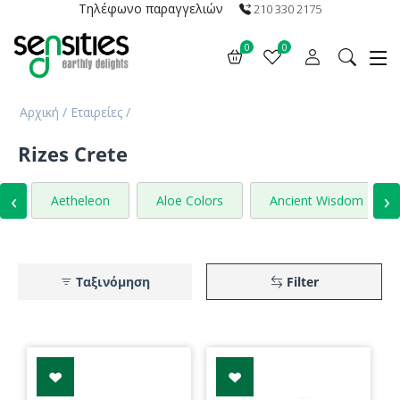
Τηλέφωνο παραγγελιών
210 330 2175
0
0
Αρχική
/
Εταιρείες
/
Rizes Crete
‹
›
Aetheleon
Aloe Colors
Ancient Wisdom
Ταξινόμηση
Filter