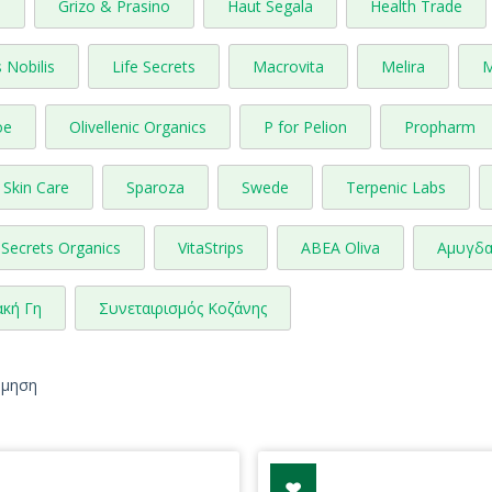
l
Grizo & Prasino
Haut Segala
Health Trade
 Nobilis
Life Secrets
Macrovita
Melira
M
oe
Olivellenic Organics
P for Pelion
Propharm
Skin Care
Sparoza
Swede
Terpenic Labs
Secrets Organics
VitaStrips
ΑΒΕΑ Oliva
Αμυγδα
ακή Γη
Συνεταιρισμός Κοζάνης
όμηση