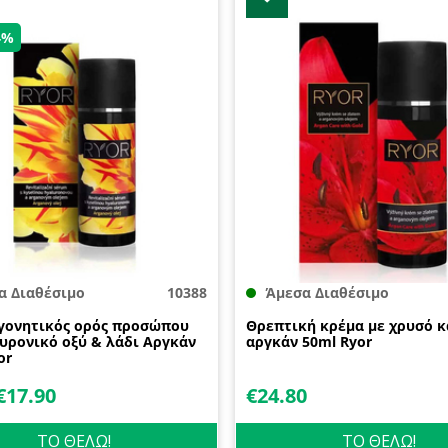
4%
α Διαθέσιμο
10388
Άμεσα Διαθέσιμο
γονητικός ορός προσώπου
Θρεπτική κρέμα με χρυσό κ
υρονικό οξύ & λάδι Αργκάν
αργκάν 50ml Ryor
or
€
17.90
€
24.80
ΤΟ ΘΕΛΩ!
ΤΟ ΘΕΛΩ!