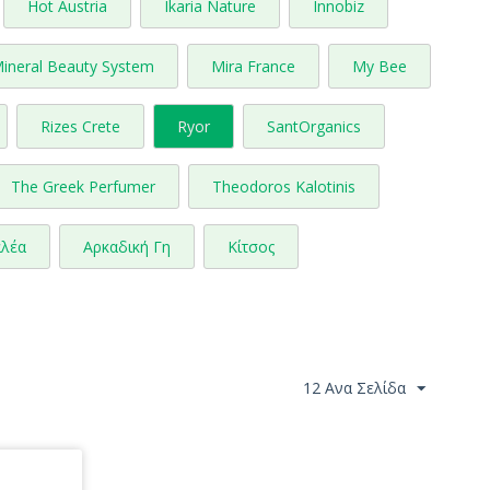
Hot Austria
Ikaria Nature
Innobiz
ineral Beauty System
Mira France
My Bee
Rizes Crete
Ryor
SantOrganics
The Greek Perfumer
Theodoros Kalotinis
λέα
Αρκαδική Γη
Κίτσος
12 Ανα Σελίδα