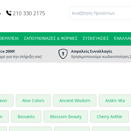
210 330 2175
ν
ΘΕΡΑΠΕΊΑ
ΣΑΠΟΥΝΌΜΑΖΕΣ & ΦΌΡΜΕΣ
ΣΥΣΚΕΥΑΣΊΕΣ
ΕΝΑΛΛΑΚ
nce 2009!
Ασφαλείς Συναλλαγές
με για την στήριξη σας!
Χρησιμοποιούμε κωδικοποίηση 2
leon
Aloe Colors
Ancient Wisdom
Andro Vita
on
Biosanto
Blossom Beauty
Cherry Anthie