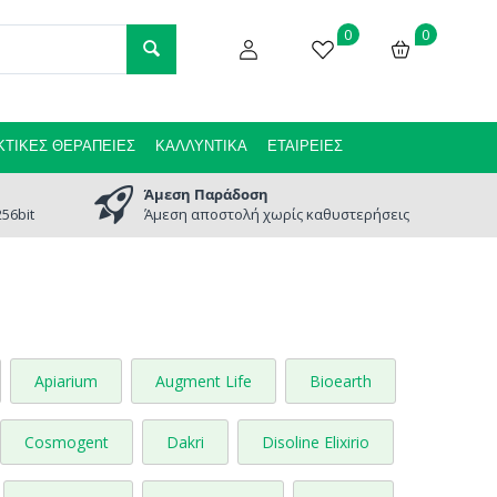
0
0
ΤΙΚΈΣ ΘΕΡΑΠΕΊΕΣ
ΚΑΛΛΥΝΤΙΚΆ
ΕΤΑΙΡΕΊΕΣ
Άμεση Παράδοση
56bit
Άμεση αποστολή χωρίς καθυστερήσεις
Apiarium
Augment Life
Bioearth
Cosmogent
Dakri
Disoline Elixirio