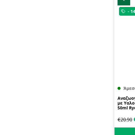
- 1
Άμεσ
Αναζωο
με Υαλο
50ml Ry
€
20.90