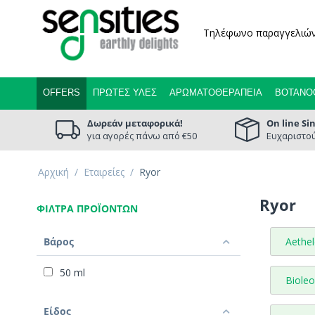
Τηλέφωνο παραγγελιώ
OFFERS
ΠΡΏΤΕΣ ΎΛΕΣ
ΑΡΩΜΑΤΟΘΕΡΑΠΕΊΑ
ΒΟΤΑΝΟ
Δωρεάν μεταφορικά!
On line Si
για αγορές πάνω από €50
Ευχαριστού
Αρχική
/
Εταιρείες
/
Ryor
Ryor
ΦΊΛΤΡΑ ΠΡΟΪΌΝΤΩΝ
Βάρος
Aethe
50 ml
Biole
Είδος