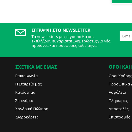
ΕΓΓΡΑΦΉ ΣΤΟ NEWSLETTER
Τα newsletters μας σίγουρα θα σας
εκπλήξουν ευχάριστα! Ενημερώσεις για νέα
προϊόντα και προσφορές κάθε μήνα!
ΣΧΕΤΙΚΑ ΜΕ ΕΜΑΣ
ΟΡΟΙ ΚΑΙ
Επικοινωνία
Όροι Χρήσης
Η Εταιρεία μας
Προσωπικά 
Κατάστημα
Ασφάλεια
Σεμινάρια
Πληρωμές
Χονδρική Πώληση
Αποστολές
Δωροκάρτες
Επιστροφές