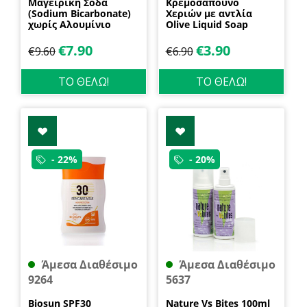
Μαγειρική Σόδα
Κρεμοσάπουνο
(Sodium Bicarbonate)
Χεριών με αντλία
χωρίς Αλουμίνιο
Olive Liquid Soap
600gr Health Trade
400ml Garda
€
7.90
€
3.90
€
9.60
€
6.90
ΤΟ ΘΕΛΩ!
ΤΟ ΘΕΛΩ!
- 22%
- 20%
Άμεσα Διαθέσιμο
Άμεσα Διαθέσιμο
9264
5637
Biosun SPF30
Nature Vs Bites 100ml