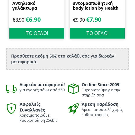
Αντηλιακό
εντομοαπωθητική
γαλάκτωμα
body lotion by Health
προσώπου και
Dynamics
σώματος 70ml
€
6.90
€
7.90
€
8.90
€
9.90
Biosanto
ΤΟ ΘΕΛΩ!
ΤΟ ΘΕΛΩ!
Προσθέστε ακόμη 50€ στο καλάθι σας για δωρεάν
μεταφορικά.
Δωρεάν μεταφορικά!
On line Since 2009!
για αγορές πάνω από €50
Ευχαριστούμε για την
στήριξη σας!
Ασφαλείς
Άμεση Παράδοση
Συναλλαγές
Άμεση αποστολή χωρίς
καθυστερήσεις
Χρησιμοποιούμε
κωδικοποίηση 256bit