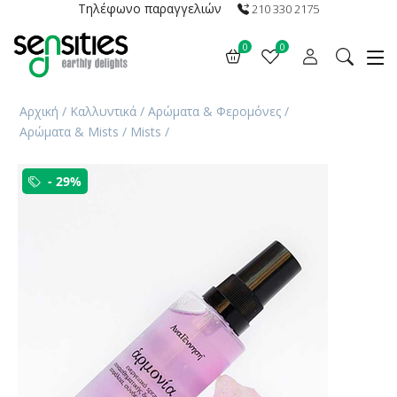
Τηλέφωνο παραγγελιών
210 330 2175
0
0
Αρχική
/
Καλλυντικά
/
Αρώματα & Φερομόνες
/
Αρώματα & Mists
/
Mists
/
- 29%