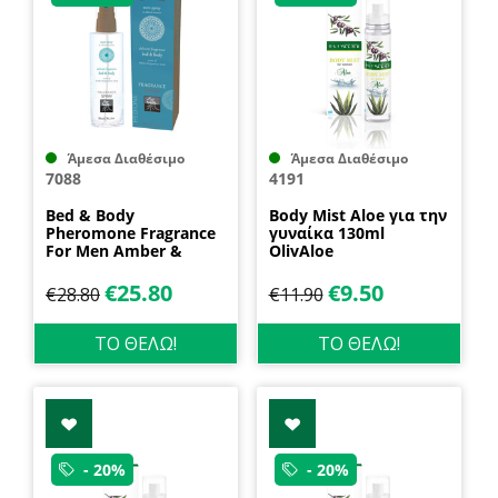
Άμεσα Διαθέσιμο
Άμεσα Διαθέσιμο
7088
4191
Bed & Body
Body Mist Aloe για την
Pheromone Fragrance
γυναίκα 130ml
For Men Amber &
OlivAloe
Japanese Mint 100ml
by Shiatsu
€
25.80
€
9.50
€
28.80
€
11.90
ΤΟ ΘΕΛΩ!
ΤΟ ΘΕΛΩ!
- 20%
- 20%