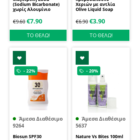
(Sodium Bicarbonate)
Χεριών με αντλία
χωρίς Αλουμίνιο
Olive Liquid Soap
600gr Health Trade
400ml Garda
€
7.90
€
3.90
€
9.60
€
6.90
ΤΟ ΘΕΛΩ!
ΤΟ ΘΕΛΩ!
- 22%
- 20%
Άμεσα Διαθέσιμο
Άμεσα Διαθέσιμο
9264
5637
Biosun SPF30
Nature Vs Bites 100ml