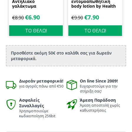
Αντηλιακό
εντομοαπωθητική
γαλάκτωμα
body lotion by Health
προσώπου και
Dynamics
σώματος 70ml
€
6.90
€
7.90
€
8.90
€
9.90
Biosanto
ΤΟ ΘΕΛΩ!
ΤΟ ΘΕΛΩ!
Προσθέστε ακόμη 50€ στο καλάθι σας για δωρεάν
μεταφορικά.
Δωρεάν μεταφορικά!
On line Since 2009!
για αγορές πάνω από €50
Ευχαριστούμε για την
στήριξη σας!
Ασφαλείς
Άμεση Παράδοση
Συναλλαγές
Άμεση αποστολή χωρίς
καθυστερήσεις
Χρησιμοποιούμε
κωδικοποίηση 256bit