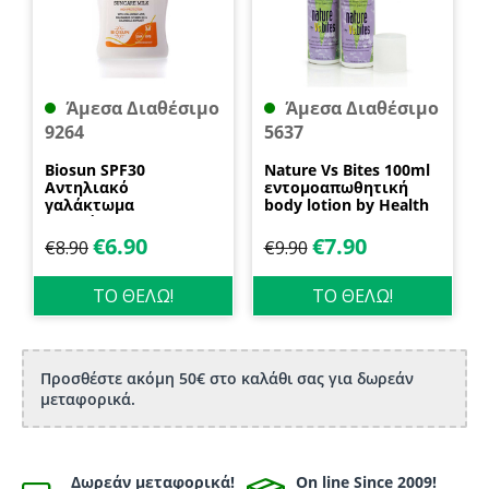
Άμεσα Διαθέσιμο
Άμεσα Διαθέσιμο
9264
5637
Biosun SPF30
Nature Vs Bites 100ml
Αντηλιακό
εντομοαπωθητική
γαλάκτωμα
body lotion by Health
προσώπου και
Dynamics
σώματος 70ml
€
6.90
€
7.90
€
8.90
€
9.90
Biosanto
ΤΟ ΘΕΛΩ!
ΤΟ ΘΕΛΩ!
Προσθέστε ακόμη 50€ στο καλάθι σας για δωρεάν
μεταφορικά.
Δωρεάν μεταφορικά!
On line Since 2009!