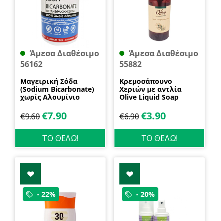
Άμεσα Διαθέσιμο
Άμεσα Διαθέσιμο
56162
55882
Μαγειρική Σόδα
Κρεμοσάπουνο
(Sodium Bicarbonate)
Χεριών με αντλία
χωρίς Αλουμίνιο
Olive Liquid Soap
600gr Health Trade
400ml Garda
€
7.90
€
3.90
€
9.60
€
6.90
ΤΟ ΘΕΛΩ!
ΤΟ ΘΕΛΩ!
- 22%
- 20%