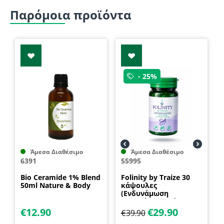
Παρόμοια προϊόντα
- 25%
Άμεσα Διαθέσιμο
Άμεσα Διαθέσιμο
6391
55995
Bio Ceramide 1% Blend
Folinity by Traize 30
50ml Nature & Body
κάψουλες
(Ενδυνάμωση
μαλλιών, νυχιών και
προστασία δέρματος)
€
12.90
€
29.90
€
39.90