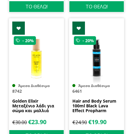
ΤΟ ΘΕΛΩ!
ΤΟ ΘΕΛΩ!
- 20%
- 20%
Άμεσα Διαθέσιμο
Άμεσα Διαθέσιμο
8742
6461
Golden Elixir
Hair and Body Serum
Μεταξένιο λάδι για
100ml Black Lava
σώμα και μαλλιά
Effect Propharm
100ml P for Pelion
€
23.90
€
19.90
€
30.00
€
24.90