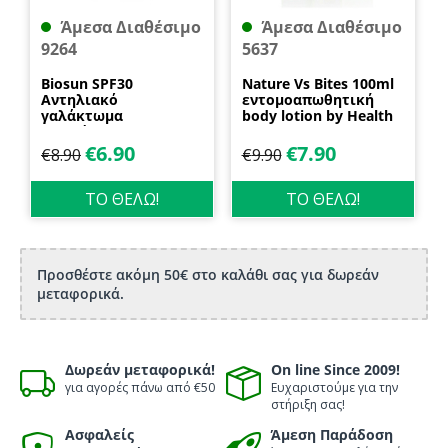
Άμεσα Διαθέσιμο
Άμεσα Διαθέσιμο
9264
5637
Biosun SPF30
Nature Vs Bites 100ml
Αντηλιακό
εντομοαπωθητική
γαλάκτωμα
body lotion by Health
προσώπου και
Dynamics
σώματος 70ml
€
6.90
€
7.90
€
8.90
€
9.90
Biosanto
ΤΟ ΘΕΛΩ!
ΤΟ ΘΕΛΩ!
Προσθέστε ακόμη 50€ στο καλάθι σας για δωρεάν
μεταφορικά.
Δωρεάν μεταφορικά!
On line Since 2009!
για αγορές πάνω από €50
Ευχαριστούμε για την
στήριξη σας!
Ασφαλείς
Άμεση Παράδοση