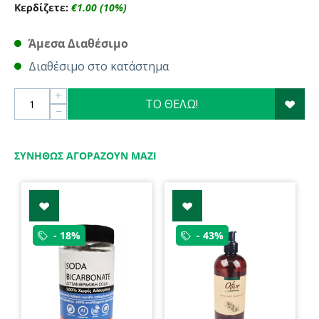
Κερδίζετε:
€
1.00
(
10
%)
Άμεσα Διαθέσιμο
Διαθέσιμο στο κατάστημα
+
ΤΟ ΘΕΛΩ!
−
ΣΥΝΉΘΩΣ ΑΓΟΡΆΖΟΥΝ ΜΑΖΊ
- 18%
- 43%