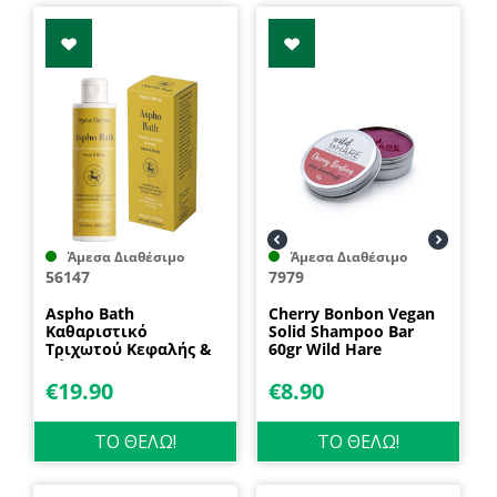
Άμεσα Διαθέσιμο
Άμεσα Διαθέσιμο
56147
7979
Aspho Bath
Cherry Bonbon Vegan
Καθαριστικό
Solid Shampoo Bar
Τριχωτού Κεφαλής &
60gr Wild Hare
Σώματος 250ml Ygeia
Derma Pharm
€
19.90
€
8.90
ΤΟ ΘΕΛΩ!
ΤΟ ΘΕΛΩ!