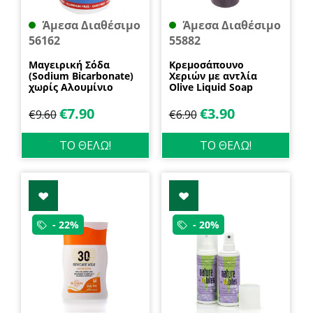
Άμεσα Διαθέσιμο
Άμεσα Διαθέσιμο
56162
55882
Μαγειρική Σόδα
Κρεμοσάπουνο
(Sodium Bicarbonate)
Χεριών με αντλία
χωρίς Αλουμίνιο
Olive Liquid Soap
600gr Health Trade
400ml Garda
€
7.90
€
3.90
€
9.60
€
6.90
ΤΟ ΘΕΛΩ!
ΤΟ ΘΕΛΩ!
- 22%
- 20%