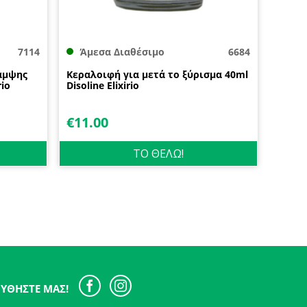
7114
Άμεσα Διαθέσιμο
6684
άμψης
Κεραλοιφή για μετά το ξύρισμα 40ml
rio
Disoline Elixirio
€
11.00
ΤΟ ΘΕΛΩ!
ΥΘΉΣΤΕ ΜΑΣ!