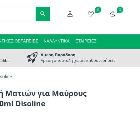
0
0
ΤΙΚΈΣ ΘΕΡΑΠΕΊΕΣ
ΚΑΛΛΥΝΤΙΚΆ
ΕΤΑΙΡΕΊΕΣ
Άμεση Παράδοση
56bit
Άμεση αποστολή χωρίς καθυστερήσεις
soline
ή Ματιών για Μαύρους
0ml Disoline