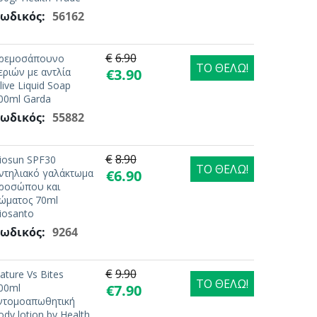
ωδικός:
56162
€
6.90
ρεμοσάπουνο
ΤΟ ΘΕΛΩ!
εριών με αντλία
€
3.90
live Liquid Soap
00ml Garda
ωδικός:
55882
€
8.90
iosun SPF30
ΤΟ ΘΕΛΩ!
ντηλιακό γαλάκτωμα
€
6.90
ροσώπου και
ώματος 70ml
iosanto
ωδικός:
9264
€
9.90
ature Vs Bites
ΤΟ ΘΕΛΩ!
00ml
€
7.90
ντομοαπωθητική
ody lotion by Health