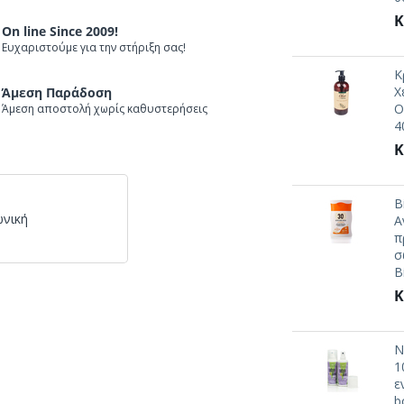
Κ
On line Since 2009!
Ευχαριστούμε για την στήριξη σας!
Κ
Χ
Άμεση Παράδοση
O
Άμεση αποστολή χωρίς καθυστερήσεις
4
Κ
B
ωνική
Α
π
σ
B
Κ
N
1
ε
b