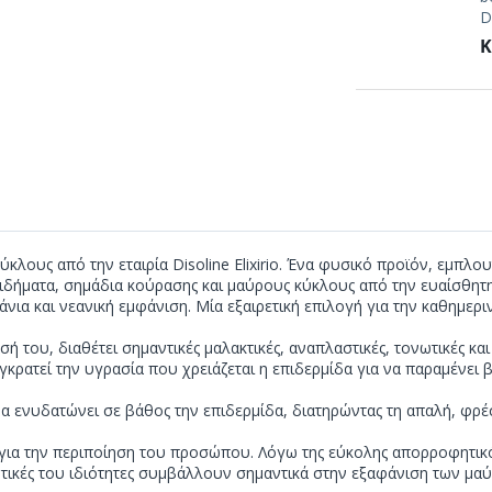
D
Κ
ους από την εταιρία Disoline Elixirio. Ένα φυσικό προϊόν, εμπλου
ιδήματα, σημάδια κούρασης και μαύρους κύκλους από την ευαίσθητ
τάνια και νεανική εμφάνιση. Μία εξαιρετική επιλογή για την καθημε
 του, διαθέτει σημαντικές μαλακτικές, αναπλαστικές, τονωτικές και 
γκρατεί την υγρασία που χρειάζεται η επιδερμίδα για να παραμένει 
να ενυδατώνει σε βάθος την επιδερμίδα, διατηρώντας τη απαλή, φρέσ
για την περιποίηση του προσώπου. Λόγω της εύκολης απορροφητικότη
ονωτικές του ιδιότητες συμβάλλουν σημαντικά στην εξαφάνιση των μ