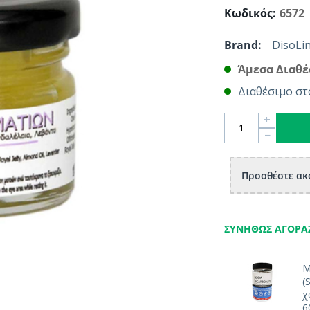
Κωδικός:
6572
Brand:
DisoLin
Άμεσα Διαθέ
Διαθέσιμο στ
+
−
Προσθέστε ακό
ΣΥΝΉΘΩΣ ΑΓΟΡΆ
Μ
(
χ
6