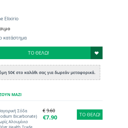
e Elixirio
σιμο
ο κατάστημα
ΤΟ ΘΕΛΩ!
μη 50€ στο καλάθι σας για δωρεάν μεταφορικά.
ΖΟΥΝ ΜΑΖΊ
€
9.60
αγειρική Σόδα
ΤΟ ΘΕΛΩ!
Sodium Bicarbonate)
€
7.90
ωρίς Αλουμίνιο
00gr Health Trade