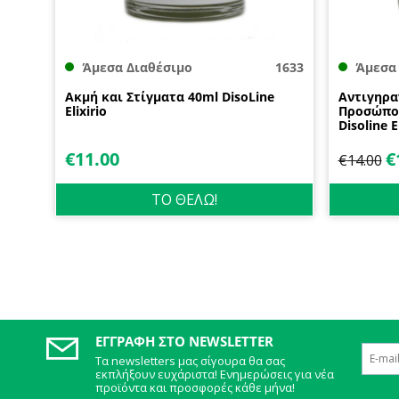
Άμεσα Διαθέσιμο
1633
Άμεσα
Ακμή και Στίγματα 40ml DisoLine
Αντιγηρα
Elixirio
Προσώπου
Disoline E
€
11.00
€
€
14.00
ΤΟ ΘΕΛΩ!
ΕΓΓΡΑΦΉ ΣΤΟ NEWSLETTER
Τα newsletters μας σίγουρα θα σας
εκπλήξουν ευχάριστα! Ενημερώσεις για νέα
προϊόντα και προσφορές κάθε μήνα!