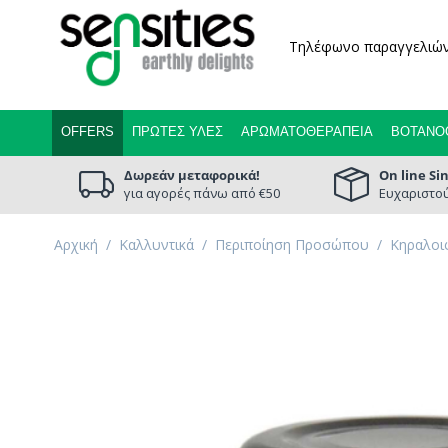
Τηλέφωνο παραγγελιώ
OFFERS
ΠΡΏΤΕΣ ΎΛΕΣ
ΑΡΩΜΑΤΟΘΕΡΑΠΕΊΑ
ΒΟΤΑΝΟ
Δωρεάν μεταφορικά!
On line Si
για αγορές πάνω από €50
Ευχαριστού
Αρχική
/
Καλλυντικά
/
Περιποίηση Προσώπου
/
Κηραλοι