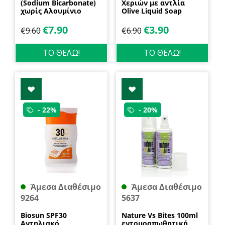
(Sodium Bicarbonate)
Χεριών με αντλία
χωρίς Αλουμίνιο
Olive Liquid Soap
600gr Health Trade
400ml Garda
€
7.90
€
3.90
€
9.60
€
6.90
ΤΟ ΘΕΛΩ!
ΤΟ ΘΕΛΩ!
- 22%
- 20%
Άμεσα Διαθέσιμο
Άμεσα Διαθέσιμο
9264
5637
Biosun SPF30
Nature Vs Bites 100ml
Αντηλιακό
εντομοαπωθητική