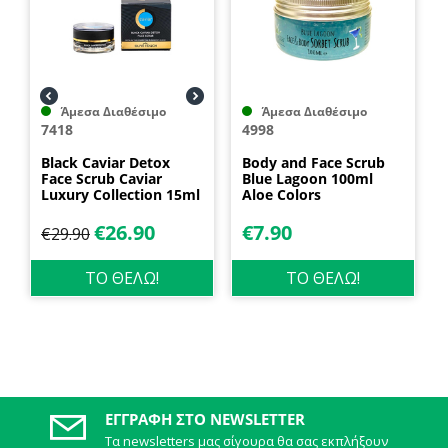
Άμεσα Διαθέσιμο
Άμεσα Διαθέσιμο
7418
4998
Black Caviar Detox
Body and Face Scrub
Face Scrub Caviar
Blue Lagoon 100ml
Luxury Collection 15ml
Aloe Colors
Caviar Propharm
€
26.90
€
7.90
€
29.90
ΤΟ ΘΕΛΩ!
ΤΟ ΘΕΛΩ!
ΕΓΓΡΑΦΉ ΣΤΟ NEWSLETTER
Τα newsletters μας σίγουρα θα σας εκπλήξουν