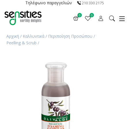
Τηλέφωνο παραγγελιών
210 330 2175
0
0
Αρχική
/
Καλλυντικά
/
Περιποίηση Προσώπου
/
Peelling & Scrub
/