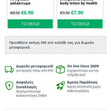
γαλάκτωμα
body lotion by Health
προσώπου και
Dynamics
σώματος 70ml
€
6.90
€
7.90
€
8.90
€
9.90
Biosanto
ΤΟ ΘΕΛΩ!
ΤΟ ΘΕΛΩ!
Προσθέστε ακόμη 50€ στο καλάθι σας για δωρεάν
μεταφορικά.
Δωρεάν μεταφορικά!
On line Since 2009!
για αγορές πάνω από €50
Ευχαριστούμε για την
στήριξη σας!
Ασφαλείς
Άμεση Παράδοση
Συναλλαγές
Άμεση αποστολή χωρίς
καθυστερήσεις
Χρησιμοποιούμε
κωδικοποίηση 256bit