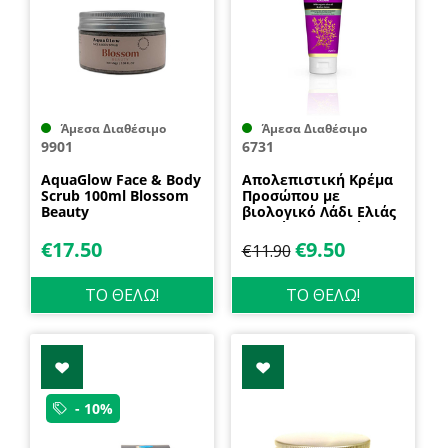
Άμεσα Διαθέσιμο
Άμεσα Διαθέσιμο
9901
6731
AquaGlow Face & Body
Aπολεπιστική Κρέμα
Scrub 100ml Blossom
Προσώπου με
Beauty
βιολογικό Λάδι Ελιάς
και κόκκους από
κουκούτσια ελιάς
€
17.50
€
9.50
€
11.90
75ml Olive Touch
Propharm
ΤΟ ΘΕΛΩ!
ΤΟ ΘΕΛΩ!
- 10%