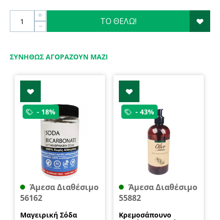
+
ΤΟ ΘΕΛΩ!
−
ΣΥΝΉΘΩΣ ΑΓΟΡΆΖΟΥΝ ΜΑΖΊ
- 18%
- 43%
Άμεσα Διαθέσιμο
Άμεσα Διαθέσιμο
56162
55882
Μαγειρική Σόδα
Κρεμοσάπουνο