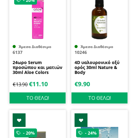
- 20%
Άμεσα Διαθέσιμο
Άμεσα Διαθέσιμο
6137
10246
24ωρο Serum
4D υαλουρονικό οξύ
προσώπου και ματιών
ορός 30ml Nature &
30ml Aloe Colors
Body
€
11.10
€
9.90
€
13.90
ΤΟ ΘΕΛΩ!
ΤΟ ΘΕΛΩ!
- 20%
- 24%