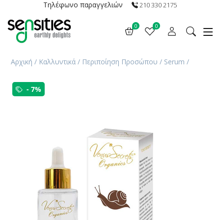
Τηλέφωνο παραγγελιών
210 330 2175
0
0
Αρχική
/
Καλλυντικά
/
Περιποίηση Προσώπου
/
Serum
/
- 7%