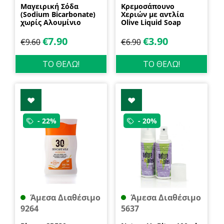
Μαγειρική Σόδα
Κρεμοσάπουνο
(Sodium Bicarbonate)
Χεριών με αντλία
χωρίς Αλουμίνιο
Olive Liquid Soap
600gr Health Trade
400ml Garda
€
7.90
€
3.90
€
9.60
€
6.90
ΤΟ ΘΕΛΩ!
ΤΟ ΘΕΛΩ!
- 22%
- 20%
Άμεσα Διαθέσιμο
Άμεσα Διαθέσιμο
9264
5637