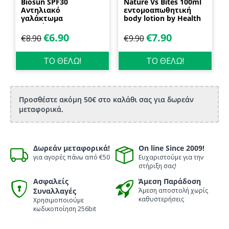
Biosun SPF30
Nature Vs Bites 100ml
Αντηλιακό
εντομοαπωθητική
γαλάκτωμα
body lotion by Health
προσώπου και
Dynamics
σώματος 70ml
€
6.90
€
7.90
€
8.90
€
9.90
Biosanto
ΤΟ ΘΕΛΩ!
ΤΟ ΘΕΛΩ!
Προσθέστε ακόμη 50€ στο καλάθι σας για δωρεάν
μεταφορικά.
Δωρεάν μεταφορικά!
On line Since 2009!
για αγορές πάνω από €50
Ευχαριστούμε για την
στήριξη σας!
Ασφαλείς
Άμεση Παράδοση
Συναλλαγές
Άμεση αποστολή χωρίς
καθυστερήσεις
Χρησιμοποιούμε
κωδικοποίηση 256bit