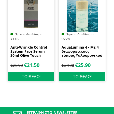
Άμεσα Διαθέσιμο
Άμεσα Διαθέσιμο
7116
9728
Anti-Wrinkle Control
AquaLumina 4 - Με 4
System Face Serum
διαφορετικούς
30ml Olive Touch
τύπους Υαλουρονικού
Propharm
30ml P for Pelion
€
21.50
€
25.90
€
26.90
€
34.00
ΤΟ ΘΕΛΩ!
ΤΟ ΘΕΛΩ!
ΕΓΓΡΑΦΉ ΣΤΟ NEWSLETTER