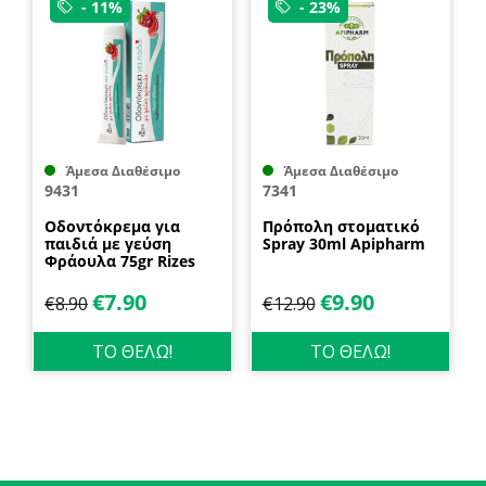
- 11%
- 23%
Άμεσα Διαθέσιμο
Άμεσα Διαθέσιμο
9431
7341
Οδοντόκρεμα για
Πρόπολη στοματικό
παιδιά με γεύση
Spray 30ml Apipharm
Φράουλα 75gr Rizes
Crete
€
7.90
€
9.90
€
8.90
€
12.90
ΤΟ ΘΕΛΩ!
ΤΟ ΘΕΛΩ!