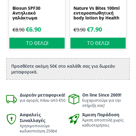
Biosun SPF30
Nature Vs Bites 100ml
Αντηλιακό
εντομοαπωθητική
γαλάκτωμα
body lotion by Health
προσώπου και
Dynamics
σώματος 70ml
€
6.90
€
7.90
€
8.90
€
9.90
Biosanto
ΤΟ ΘΕΛΩ!
ΤΟ ΘΕΛΩ!
Προσθέστε ακόμη 50€ στο καλάθι σας για δωρεάν
μεταφορικά.
Δωρεάν μεταφορικά!
On line Since 2009!
για αγορές πάνω από €50
Ευχαριστούμε για την
στήριξη σας!
Ασφαλείς
Άμεση Παράδοση
Συναλλαγές
Άμεση αποστολή χωρίς
καθυστερήσεις
Χρησιμοποιούμε
κωδικοποίηση 256bit