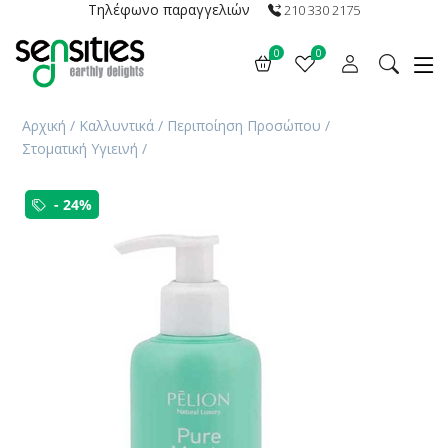
Τηλέφωνο παραγγελιών
210 330 2175
0
0
Αρχική
/
Καλλυντικά
/
Περιποίηση Προσώπου
/
Στοματική Υγιεινή
/
- 24%