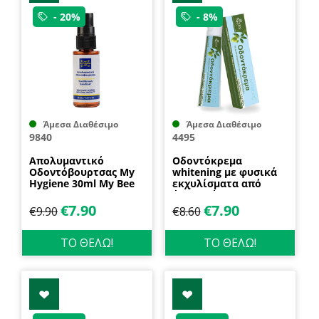
- 20%
- 8%
Άμεσα Διαθέσιμο
Άμεσα Διαθέσιμο
9840
4495
Απολυμαντικό
Οδοντόκρεμα
Οδοντόβουρτσας My
whitening με φυσικά
Hygiene 30ml My Bee
εκχυλίσματα από
άγρια βότανα &
λεμόνι 75ml Rizes
€
7.90
€
7.90
€
9.90
€
8.60
Crete
ΤΟ ΘΕΛΩ!
ΤΟ ΘΕΛΩ!