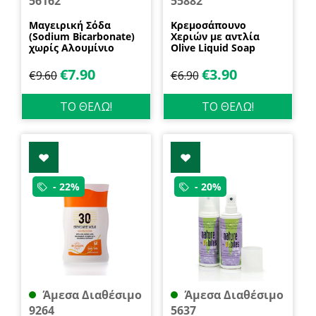
56162
55882
Μαγειρική Σόδα
Κρεμοσάπουνο
(Sodium Bicarbonate)
Χεριών με αντλία
χωρίς Αλουμίνιο
Olive Liquid Soap
600gr Health Trade
400ml Garda
€
7.90
€
3.90
€
9.60
€
6.90
ΤΟ ΘΕΛΩ!
ΤΟ ΘΕΛΩ!
- 22%
- 20%
Άμεσα Διαθέσιμο
Άμεσα Διαθέσιμο
9264
5637