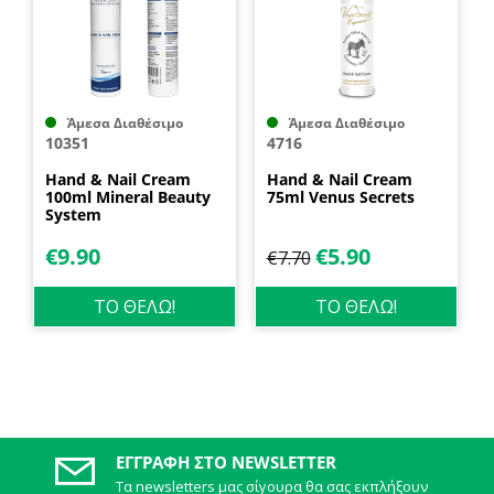
Άμεσα Διαθέσιμο
Άμεσα Διαθέσιμο
10351
4716
Hand & Nail Cream
Hand & Nail Cream
100ml Mineral Beauty
75ml Venus Secrets
System
€
9.90
€
5.90
€
7.70
ΤΟ ΘΕΛΩ!
ΤΟ ΘΕΛΩ!
ΕΓΓΡΑΦΉ ΣΤΟ NEWSLETTER
Τα newsletters μας σίγουρα θα σας εκπλήξουν