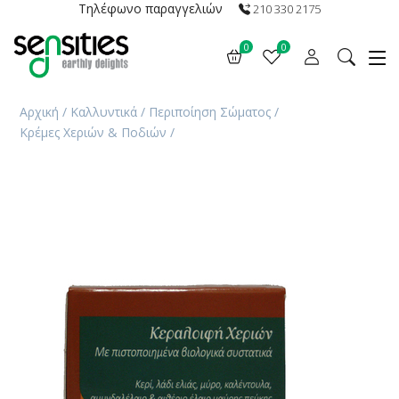
Τηλέφωνο παραγγελιών
210 330 2175
0
0
Αρχική
/
Καλλυντικά
/
Περιποίηση Σώματος
/
Κρέμες Χεριών & Ποδιών
/