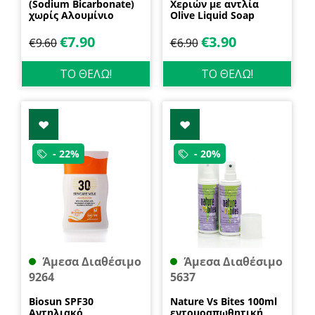
(Sodium Bicarbonate)
Χεριών με αντλία
χωρίς Αλουμίνιο
Olive Liquid Soap
600gr Health Trade
400ml Garda
€
7.90
€
3.90
€
9.60
€
6.90
ΤΟ ΘΕΛΩ!
ΤΟ ΘΕΛΩ!
- 22%
- 20%
Άμεσα Διαθέσιμο
Άμεσα Διαθέσιμο
9264
5637
Biosun SPF30
Nature Vs Bites 100ml
Αντηλιακό
εντομοαπωθητική