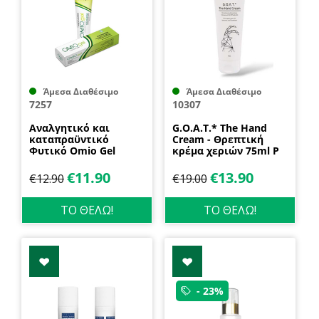
Άμεσα Διαθέσιμο
Άμεσα Διαθέσιμο
7257
10307
Aναλγητικό και
G.O.A.T.* The Hand
καταπραϋντικό
Cream - Θρεπτική
Φυτικό Omio Gel
κρέμα χεριών 75ml P
100ml
for Pelion
€
11.90
€
13.90
€
12.90
€
19.00
ΤΟ ΘΕΛΩ!
ΤΟ ΘΕΛΩ!
- 23%