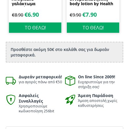
γαλάκτωμα
body lotion by Health
προσώπου και
Dynamics
σώματος 70ml
€
6.90
€
7.90
€
8.90
€
9.90
Biosanto
ΤΟ ΘΕΛΩ!
ΤΟ ΘΕΛΩ!
Προσθέστε ακόμη 50€ στο καλάθι σας για δωρεάν
μεταφορικά.
Δωρεάν μεταφορικά!
On line Since 2009!
για αγορές πάνω από €50
Ευχαριστούμε για την
στήριξη σας!
Ασφαλείς
Άμεση Παράδοση
Συναλλαγές
Άμεση αποστολή χωρίς
καθυστερήσεις
Χρησιμοποιούμε
κωδικοποίηση 256bit