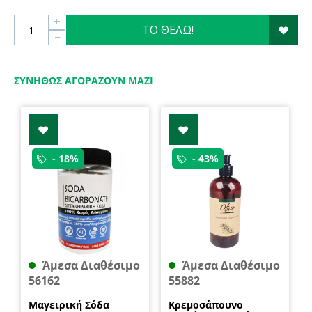
+
ΤΟ ΘΕΛΩ!
−
ΣΥΝΉΘΩΣ ΑΓΟΡΆΖΟΥΝ ΜΑΖΊ
- 18%
- 43%
Άμεσα Διαθέσιμο
Άμεσα Διαθέσιμο
56162
55882
Μαγειρική Σόδα
Κρεμοσάπουνο