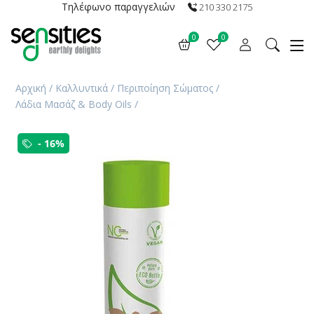
Τηλέφωνο παραγγελιών
210 330 2175
0
0
Αρχική
/
Καλλυντικά
/
Περιποίηση Σώματος
/
Λάδια Μασάζ & Body Oils
/
- 16%