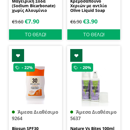
Μαγειρική Σόδα
Κρεμοσάπουνο
(Sodium Bicarbonate)
Χεριών με αντλία
χωρίς Αλουμίνιο
Olive Liquid Soap
600gr Health Trade
400ml Garda
€
7.90
€
3.90
€
9.60
€
6.90
ΤΟ ΘΕΛΩ!
ΤΟ ΘΕΛΩ!
- 22%
- 20%
Άμεσα Διαθέσιμο
Άμεσα Διαθέσιμο
9264
5637
Biosun SPF30
Nature Vs Bites 100ml