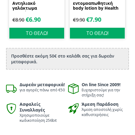
Αντηλιακό
εντομοαπωθητική
γαλάκτωμα
body lotion by Health
προσώπου και
Dynamics
σώματος 70ml
€
6.90
€
7.90
€
8.90
€
9.90
Biosanto
ΤΟ ΘΕΛΩ!
ΤΟ ΘΕΛΩ!
Προσθέστε ακόμη 50€ στο καλάθι σας για δωρεάν
μεταφορικά.
Δωρεάν μεταφορικά!
On line Since 2009!
για αγορές πάνω από €50
Ευχαριστούμε για την
στήριξη σας!
Ασφαλείς
Άμεση Παράδοση
Συναλλαγές
Άμεση αποστολή χωρίς
καθυστερήσεις
Χρησιμοποιούμε
κωδικοποίηση 256bit