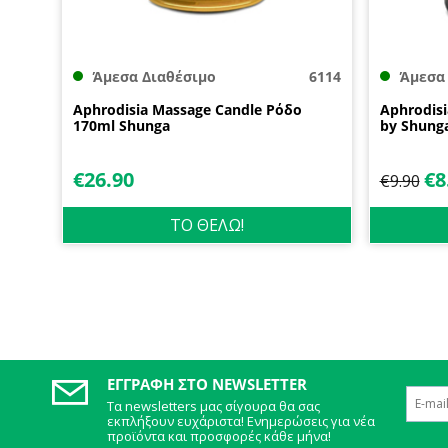
Άμεσα Διαθέσιμο
6114
Άμεσα
Aphrodisia Massage Candle Ρόδο
Aphrodis
170ml Shunga
by Shung
€
26.90
€
8
€
9.90
ΤΟ ΘΕΛΩ!
ΕΓΓΡΑΦΉ ΣΤΟ NEWSLETTER
Τα newsletters μας σίγουρα θα σας
εκπλήξουν ευχάριστα! Ενημερώσεις για νέα
προϊόντα και προσφορές κάθε μήνα!