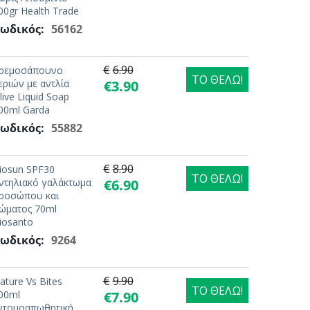
00gr Health Trade
ωδικός:
56162
€
6.90
ρεμοσάπουνο
ΤΟ ΘΕΛΩ!
εριών με αντλία
€
3.90
live Liquid Soap
00ml Garda
ωδικός:
55882
€
8.90
iosun SPF30
ΤΟ ΘΕΛΩ!
ντηλιακό γαλάκτωμα
€
6.90
ροσώπου και
ώματος 70ml
iosanto
ωδικός:
9264
€
9.90
ature Vs Bites
ΤΟ ΘΕΛΩ!
00ml
€
7.90
ντομοαπωθητική