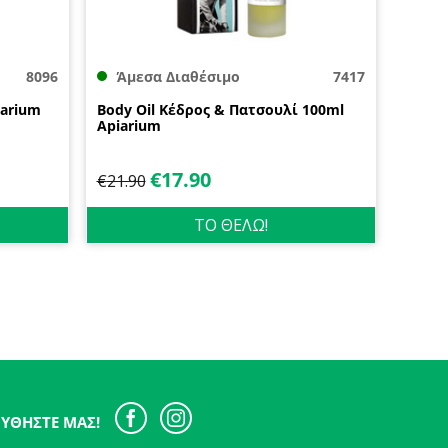
8096
Άμεσα Διαθέσιμο
7417
iarium
Body Oil Κέδρος & Πατσουλί 100ml
Apiarium
€
17.90
€
21.90
ΤΟ ΘΕΛΩ!
ΥΘΉΣΤΕ ΜΑΣ!