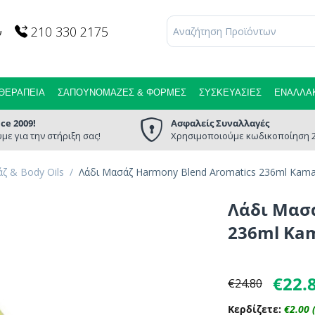
210 330 2175
ν
ΘΕΡΑΠΕΊΑ
ΣΑΠΟΥΝΌΜΑΖΕΣ & ΦΌΡΜΕΣ
ΣΥΣΚΕΥΑΣΊΕΣ
ΕΝΑΛΛΑΚ
nce 2009!
Ασφαλείς Συναλλαγές
με για την στήριξη σας!
Χρησιμοποιούμε κωδικοποίηση 2
ζ & Body Oils
/
Λάδι Μασάζ Harmony Blend Aromatics 236ml Kama
Λάδι Μασά
236ml Ka
€
22.
€
24.80
Κερδίζετε:
€
2.00