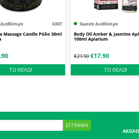
 Διαθέσιμο
6307
Άμεσα Διαθέσιμο
ia Massage Candle Ρόδο 30ml
Body Oil Amber & Jasmine Ap
a
100ml Apiarium
.90
€
17.90
€
21.90
ΤΟ ΘΕΛΩ!
ΤΟ ΘΕΛΩ!
ΕΓΓΡΑΦΉ
ΑΚΟΛΟ