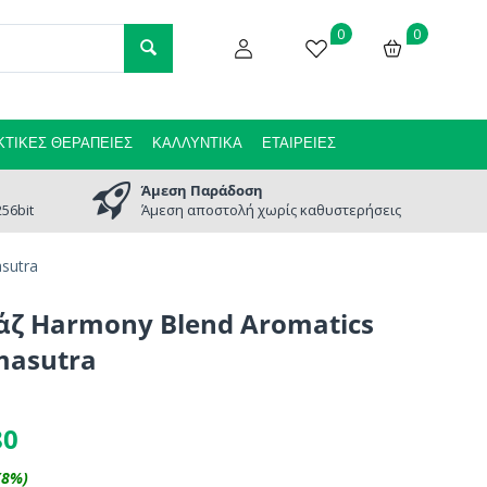
0
0
ΤΙΚΈΣ ΘΕΡΑΠΕΊΕΣ
ΚΑΛΛΥΝΤΙΚΆ
ΕΤΑΙΡΕΊΕΣ
Άμεση Παράδοση
56bit
Άμεση αποστολή χωρίς καθυστερήσεις
sutra
ζ Harmony Blend Aromatics
masutra
80
(
8
%)