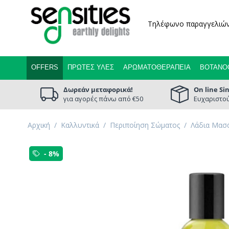
Τηλέφωνο παραγγελιώ
OFFERS
ΠΡΏΤΕΣ ΎΛΕΣ
ΑΡΩΜΑΤΟΘΕΡΑΠΕΊΑ
ΒΟΤΑΝΟ
Δωρεάν μεταφορικά!
On line Si
για αγορές πάνω από €50
Ευχαριστού
Αρχική
/
Καλλυντικά
/
Περιποίηση Σώματος
/
Λάδια Μασά
- 8%