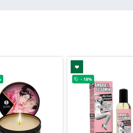
%
- 18%