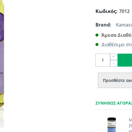
Κωδικός:
7012
Brand:
Kamasu
Άμεσα Διαθέ
Διαθέσιμο στ
+
−
Προσθέστε ακό
ΣΥΝΉΘΩΣ ΑΓΟΡΆ
Μ
(
χ