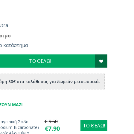
tra
σιμο
ο κατάστημα
ΤΟ ΘΕΛΩ!
μη 50€ στο καλάθι σας για δωρεάν μεταφορικά.
ΖΟΥΝ ΜΑΖΊ
€
9.60
αγειρική Σόδα
ΤΟ ΘΕΛΩ!
Sodium Bicarbonate)
€
7.90
ωρίς Αλουμίνιο