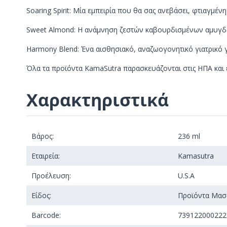
Soaring Spirit: Μία εμπειρία που θα σας ανεβάσει, φτιαγμέ
Sweet Almond: Η ανάμνηση ζεστών καβουρδισμένων αμυγδά
Harmony Blend: Ένα αισθησιακό, αναζωογονητικό γιατρικό γ
Όλα τα προϊόντα KamaSutra παρασκευάζονται στις HΠΑ και 
Χαρακτηριστικά
Βάρος:
236 ml
Εταιρεία:
Kamasutra
Προέλευση:
U.S.A
Είδος:
Προϊόντα Μασ
Barcode:
739122000222