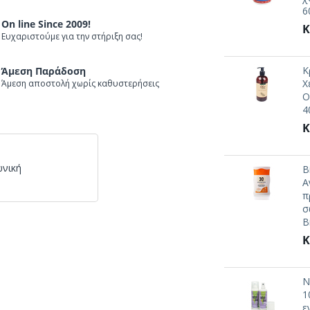
6
On line Since 2009!
Κ
Ευχαριστούμε για την στήριξη σας!
Κ
Άμεση Παράδοση
Χ
Άμεση αποστολή χωρίς καθυστερήσεις
O
4
Κ
ωνική
B
Α
π
σ
B
Κ
N
1
ε