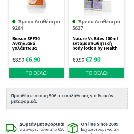
Άμεσα Διαθέσιμο
Άμεσα Διαθέσιμο
9264
5637
Biosun SPF30
Nature Vs Bites 100ml
Αντηλιακό
εντομοαπωθητική
γαλάκτωμα
body lotion by Health
προσώπου και
Dynamics
σώματος 70ml
€
6.90
€
7.90
€
8.90
€
9.90
Biosanto
ΤΟ ΘΕΛΩ!
ΤΟ ΘΕΛΩ!
Προσθέστε ακόμη 50€ στο καλάθι σας για δωρεάν
μεταφορικά.
Δωρεάν μεταφορικά!
On line Since 2009!
για αγορές πάνω από €50
Ευχαριστούμε για την