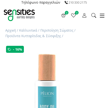
Τηλέφωνο παραγγελιών
210 330 2175
0
0
Αρχική
/
Καλλυντικά
/
Περιποίηση Σώματος
/
Προϊόντα Κυτταρίτιδας & Σύσφιξης
/
- 16%