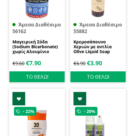
Άμεσα Διαθέσιμο
Άμεσα Διαθέσιμο
56162
55882
Μαγειρική Σόδα
Κρεμοσάπουνο
(Sodium Bicarbonate)
Χεριών με αντλία
χωρίς Αλουμίνιο
Olive Liquid Soap
600gr Health Trade
400ml Garda
€
7.90
€
3.90
€
9.60
€
6.90
ΤΟ ΘΕΛΩ!
ΤΟ ΘΕΛΩ!
- 22%
- 20%