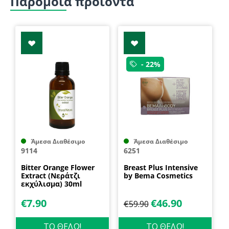
Παρόμοια προϊόντα
- 22%
Άμεσα Διαθέσιμο
Άμεσα Διαθέσιμο
9114
6251
Bitter Orange Flower
Breast Plus Intensive
Extract (Νεράτζι
by Bema Cosmetics
εκχύλισμα) 30ml
Nature & Body
€
7.90
€
46.90
€
59.90
ΤΟ ΘΕΛΩ!
ΤΟ ΘΕΛΩ!