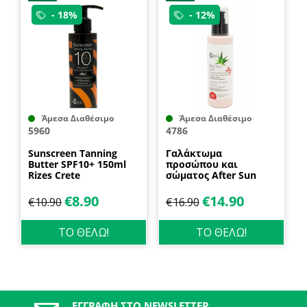
- 18%
- 12%
Άμεσα Διαθέσιμο
Άμεσα Διαθέσιμο
5960
4786
Sunscreen Tanning
Γαλάκτωμα
Butter SPF10+ 150ml
προσώπου και
Rizes Crete
σώματος After Sun
Burn 150ml Rizes Crete
€
8.90
€
14.90
€
10.90
€
16.90
ΤΟ ΘΕΛΩ!
ΤΟ ΘΕΛΩ!
ΕΓΓΡΑΦΉ ΣΤΟ NEWSLETTER