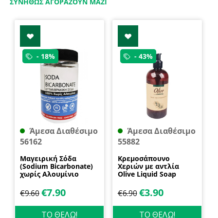
ΣΥΝΉΘΩΣ ΑΓΟΡΆΖΟΥΝ ΜΑΖΊ
- 18%
- 43%
Άμεσα Διαθέσιμο
Άμεσα Διαθέσιμο
56162
55882
Μαγειρική Σόδα
Κρεμοσάπουνο
(Sodium Bicarbonate)
Χεριών με αντλία
χωρίς Αλουμίνιο
Olive Liquid Soap
600gr Health Trade
400ml Garda
€
7.90
€
3.90
€
9.60
€
6.90
ΤΟ ΘΕΛΩ!
ΤΟ ΘΕΛΩ!