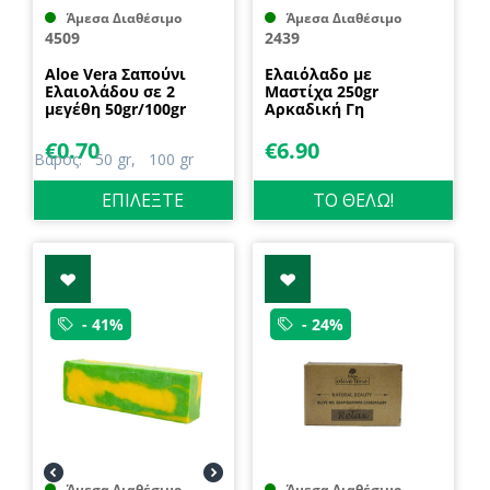
Άμεσα Διαθέσιμο
Άμεσα Διαθέσιμο
4509
2439
Aloe Vera Σαπούνι
Eλαιόλαδο με
Ελαιολάδου σε 2
Μαστίχα 250gr
μεγέθη 50gr/100gr
Αρκαδική Γη
Rizes Crete
€
0.70
€
6.90
Βάρος:
50 gr,
100 gr
ΕΠΙΛΈΞΤΕ
ΤΟ ΘΕΛΩ!
- 41%
- 24%
Άμεσα Διαθέσιμο
Άμεσα Διαθέσιμο