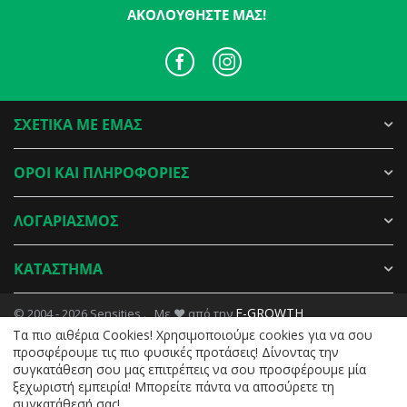
ΑΚΟΛΟΥΘΉΣΤΕ ΜΑΣ!
ΣΧΕΤΙΚΑ ΜΕ ΕΜΑΣ
ΟΡΟΙ ΚΑΙ ΠΛΗΡΟΦΟΡΙΕΣ
ΛΟΓΑΡΙΑΣΜΟΣ
ΚΑΤΑΣΤΗΜΑ
E-GROWTH
© 2004 - 2026 Sensities . Με ♥ από την
Tα πιο αιθέρια Cookies! Χρησιμοποιούμε cookies για να σου
προσφέρουμε τις πιο φυσικές προτάσεις! Δίνοντας την
συγκατάθεση σου μας επιτρέπεις να σου προσφέρουμε μία
ξεχωριστή εμπειρία! Μπορείτε πάντα να αποσύρετε τη
συγκατάθεσή σας!