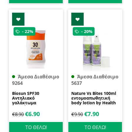
- 22%
- 20%
Άμεσα Διαθέσιμο
Άμεσα Διαθέσιμο
9264
5637
Biosun SPF30
Nature Vs Bites 100ml
Αντηλιακό
εντομοαπωθητική
γαλάκτωμα
body lotion by Health
προσώπου και
Dynamics
σώματος 70ml
€
6.90
€
7.90
€
8.90
€
9.90
Biosanto
ΤΟ ΘΕΛΩ!
ΤΟ ΘΕΛΩ!