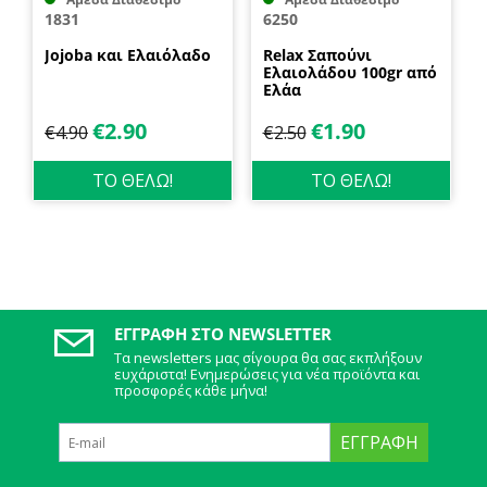
1831
6250
Jojoba και Ελαιόλαδο
Relax Σαπούνι
Ελαιολάδου 100gr από
Ελάα
€
2.90
€
1.90
€
4.90
€
2.50
ΤΟ ΘΕΛΩ!
ΤΟ ΘΕΛΩ!
ΕΓΓΡΑΦΉ ΣΤΟ NEWSLETTER
Τα newsletters μας σίγουρα θα σας εκπλήξουν
ευχάριστα! Ενημερώσεις για νέα προϊόντα και
προσφορές κάθε μήνα!
ΕΓΓΡΑΦΉ