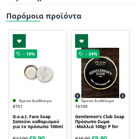
Παρόμοια προϊόντα
- 18%
- 34%
Άμεσα Διαθέσιμο
Άμεσα Διαθέσιμο
8751
10100
G.o.a.t. Face Soap
Gentlemen’s Club Soap
Σαπούνι καθαρισμού
Πρόσωπο-Σωμα
για το πρόσωπο 100ml
-Μαλλιά 100gr P for
P for Pelion
Pelion
€
9.90
€
9.90
€
12.00
€
15.00