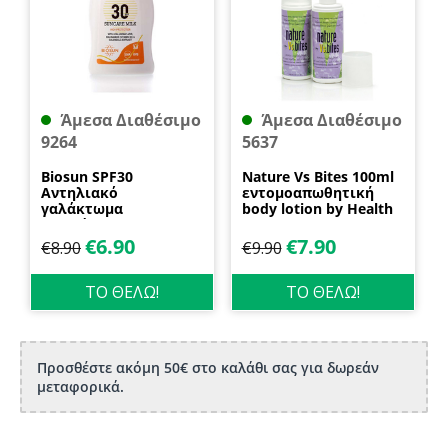
Άμεσα Διαθέσιμο
Άμεσα Διαθέσιμο
9264
5637
Biosun SPF30
Nature Vs Bites 100ml
Αντηλιακό
εντομοαπωθητική
γαλάκτωμα
body lotion by Health
προσώπου και
Dynamics
σώματος 70ml
€
6.90
€
7.90
€
8.90
€
9.90
Biosanto
ΤΟ ΘΕΛΩ!
ΤΟ ΘΕΛΩ!
Προσθέστε ακόμη 50€ στο καλάθι σας για δωρεάν
μεταφορικά.