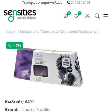
Τηλέφωνο παραγγελιών
210 330 2175
0
0
Αρχική
/
Καλλυντικά
/
Σαπούνια
/
Σαπούνια Γλυκερίνης
/
- 7%
Κωδικός:
6491
Brand:
Laurus Nobilis