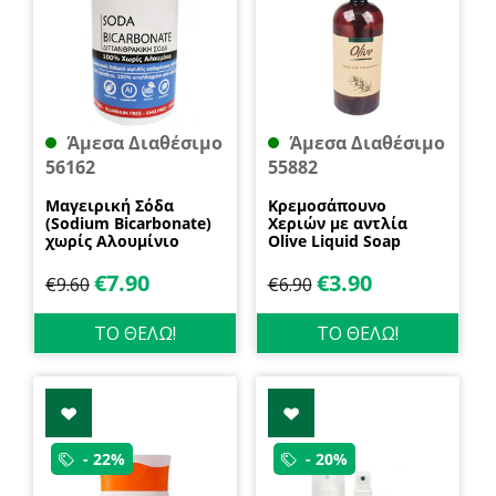
Άμεσα Διαθέσιμο
Άμεσα Διαθέσιμο
56162
55882
Μαγειρική Σόδα
Κρεμοσάπουνο
(Sodium Bicarbonate)
Χεριών με αντλία
χωρίς Αλουμίνιο
Olive Liquid Soap
600gr Health Trade
400ml Garda
€
7.90
€
3.90
€
9.60
€
6.90
ΤΟ ΘΕΛΩ!
ΤΟ ΘΕΛΩ!
- 22%
- 20%