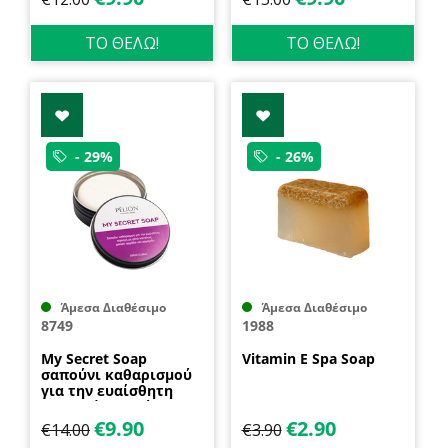
ΤΟ ΘΕΛΩ!
ΤΟ ΘΕΛΩ!
- 29%
- 26%
Άμεσα Διαθέσιμο
Άμεσα Διαθέσιμο
8749
1988
My Secret Soap
Vitamin E Spa Soap
σαπούνι καθαρισμού
για την ευαίσθητη
περιοχή με μαύρη
ορχιδέα και χαμομήλι
€
9.90
€
2.90
€
14.00
€
3.90
100ml P for Pelion