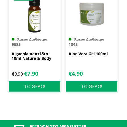
Άμεσα Διαθέσιμο
Άμεσα Διαθέσιμο
9685
1345
Algaenia πεπτίδια
Aloe Vera Gel 100ml
10ml Nature & Body
€
7.90
€
4.90
€
9.90
ΤΟ ΘΕΛΩ!
ΤΟ ΘΕΛΩ!
ΕΓΓΡΑΦΉ ΣΤΟ NEWSLETTER