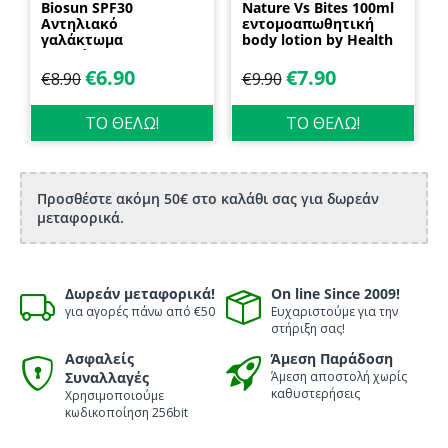
Biosun SPF30
Nature Vs Bites 100ml
Αντηλιακό
εντομοαπωθητική
γαλάκτωμα
body lotion by Health
προσώπου και
Dynamics
σώματος 70ml
€
6.90
€
7.90
€
8.90
€
9.90
Biosanto
ΤΟ ΘΕΛΩ!
ΤΟ ΘΕΛΩ!
Προσθέστε ακόμη 50€ στο καλάθι σας για δωρεάν
μεταφορικά.
Δωρεάν μεταφορικά!
On line Since 2009!
για αγορές πάνω από €50
Ευχαριστούμε για την
στήριξη σας!
Ασφαλείς
Άμεση Παράδοση
Συναλλαγές
Άμεση αποστολή χωρίς
καθυστερήσεις
Χρησιμοποιούμε
κωδικοποίηση 256bit