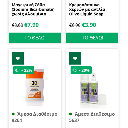
Μαγειρική Σόδα
Κρεμοσάπουνο
(Sodium Bicarbonate)
Χεριών με αντλία
χωρίς Αλουμίνιο
Olive Liquid Soap
600gr Health Trade
400ml Garda
€
7.90
€
3.90
€
9.60
€
6.90
ΤΟ ΘΕΛΩ!
ΤΟ ΘΕΛΩ!
- 22%
- 20%
Άμεσα Διαθέσιμο
Άμεσα Διαθέσιμο
9264
5637