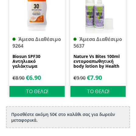
Άμεσα Διαθέσιμο
Άμεσα Διαθέσιμο
9264
5637
Biosun SPF30
Nature Vs Bites 100ml
Αντηλιακό
εντομοαπωθητική
γαλάκτωμα
body lotion by Health
προσώπου και
Dynamics
σώματος 70ml
€
6.90
€
7.90
€
8.90
€
9.90
Biosanto
ΤΟ ΘΕΛΩ!
ΤΟ ΘΕΛΩ!
Προσθέστε ακόμη 50€ στο καλάθι σας για δωρεάν
μεταφορικά.