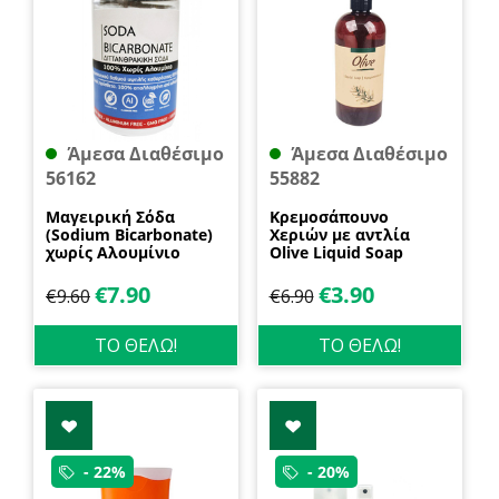
Άμεσα Διαθέσιμο
Άμεσα Διαθέσιμο
56162
55882
Μαγειρική Σόδα
Κρεμοσάπουνο
(Sodium Bicarbonate)
Χεριών με αντλία
χωρίς Αλουμίνιο
Olive Liquid Soap
600gr Health Trade
400ml Garda
€
7.90
€
3.90
€
9.60
€
6.90
ΤΟ ΘΕΛΩ!
ΤΟ ΘΕΛΩ!
- 22%
- 20%