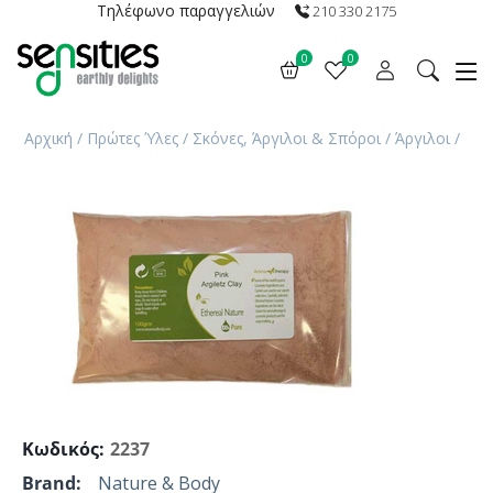
Τηλέφωνο παραγγελιών
210 330 2175
0
0
Αρχική
/
Πρώτες Ύλες
/
Σκόνες, Άργιλοι & Σπόροι
/
Άργιλοι
/
Κωδικός:
2237
Brand:
Nature & Body