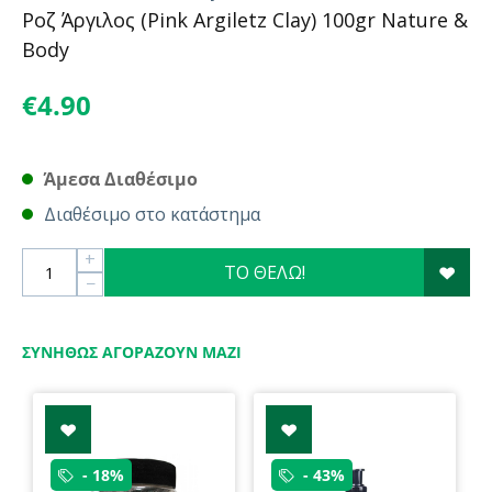
Ροζ Άργιλος (Pink Argiletz Clay) 100gr Nature &
Body
€
4.90
Άμεσα Διαθέσιμο
Διαθέσιμο στο κατάστημα
+
ΤΟ ΘΕΛΩ!
−
ΣΥΝΉΘΩΣ ΑΓΟΡΆΖΟΥΝ ΜΑΖΊ
- 18%
- 43%