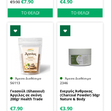
Μπετονίτης Άργιλος
€
7.90
€
4.90
€
9.90
100gr) Nature & Body
ΤΟ ΘΕΛΩ!
ΤΟ ΘΕΛΩ!
Άμεσα Διαθέσιμο
Άμεσα Διαθέσιμο
56113
2346
Γκασούλ (Ghassoul)
Ενεργός Άνθρακας
Άργιλος σε σκόνη
(Charcoal Powder) 50gr
200gr Health Trade
Nature & Body
€
7.90
€
3.90