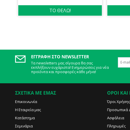
ΤΟ ΘΕΛΩ!
ΕΓΓΡΑΦΉ ΣΤΟ NEWSLETTER
Τα newsletters μας σίγουρα θα σας
εκπλήξουν ευχάριστα! Ενημερώσεις για νέα
προϊόντα και προσφορές κάθε μήνα!
ΣΧΕΤΙΚΑ ΜΕ ΕΜΑΣ
ΟΡΟΙ ΚΑΙ
Επικοινωνία
Όροι Χρήσης
Η Εταιρεία μας
Προσωπικά 
Κατάστημα
Ασφάλεια
Σεμινάρια
Πληρωμές