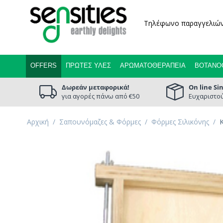
Τηλέφωνο παραγγελιώ
OFFERS
ΠΡΏΤΕΣ ΎΛΕΣ
ΑΡΩΜΑΤΟΘΕΡΑΠΕΊΑ
ΒΟΤΑΝΟ
Δωρεάν μεταφορικά!
On line Si
για αγορές πάνω από €50
Ευχαριστού
Αρχική
/
Σαπουνόμαζες & Φόρμες
/
Φόρμες Σιλικόνης
/