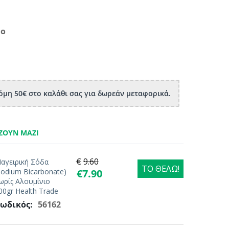
μο
μη 50€ στο καλάθι σας για δωρεάν μεταφορικά.
ΖΟΥΝ ΜΑΖΊ
€
9.60
αγειρική Σόδα
ΤΟ ΘΕΛΩ!
Sodium Bicarbonate)
€
7.90
ωρίς Αλουμίνιο
00gr Health Trade
ωδικός:
56162