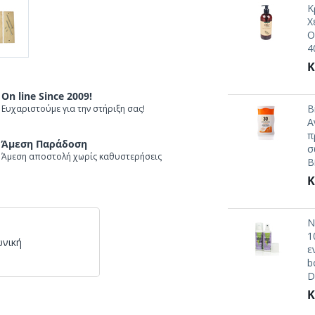
Κ
Χ
O
4
Κ
On line Since 2009!
B
Ευχαριστούμε για την στήριξη σας!
Α
π
Άμεση Παράδοση
σ
Άμεση αποστολή χωρίς καθυστερήσεις
B
Κ
N
1
ωνική
ε
b
D
Κ