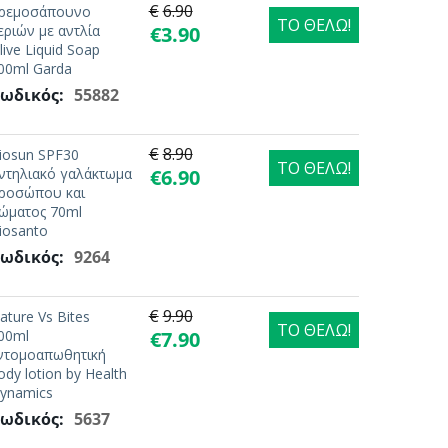
€
6.90
ρεμοσάπουνο
ΤΟ ΘΕΛΩ!
εριών με αντλία
€
3.90
live Liquid Soap
00ml Garda
ωδικός:
55882
€
8.90
iosun SPF30
ΤΟ ΘΕΛΩ!
ντηλιακό γαλάκτωμα
€
6.90
ροσώπου και
ώματος 70ml
iosanto
ωδικός:
9264
€
9.90
ature Vs Bites
ΤΟ ΘΕΛΩ!
00ml
€
7.90
ντομοαπωθητική
ody lotion by Health
ynamics
ωδικός:
5637