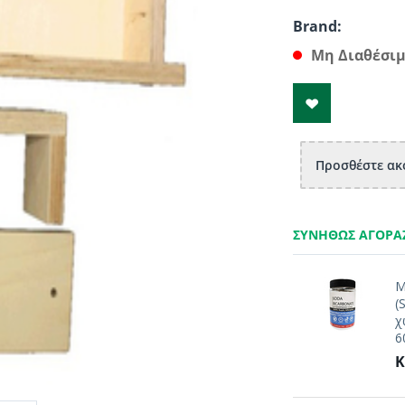
Brand:
Μη Διαθέσι
Προσθέστε ακό
ΣΥΝΉΘΩΣ ΑΓΟΡΆ
Μ
(
χ
6
Κ