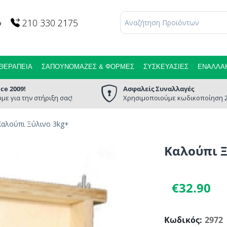
210 330 2175
ν
ΘΕΡΑΠΕΊΑ
ΣΑΠΟΥΝΌΜΑΖΕΣ & ΦΌΡΜΕΣ
ΣΥΣΚΕΥΑΣΊΕΣ
ΕΝΑΛΛΑΚ
nce 2009!
Ασφαλείς Συναλλαγές
με για την στήριξη σας!
Χρησιμοποιούμε κωδικοποίηση 2
Καλούπι Ξύλινο 3kg+
Καλούπι Ξ
€
32.90
Κωδικός:
2972