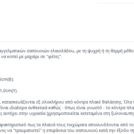
παγγελματικών σαπουνιών ελαιολάδου, με τη ψυχρή ή τη θερμή μέθο
α κοπεί με μαχαίρι σε "φέτες".
5cm(Β).
1,0cm(Y).
s, κατασκευάζονται εξ ολοκλήρου από κόντρα πλακέ θαλάσσης. Όλα τ
ναι ιδιαίτερα ανθεκτικά καθώς - όπως είναι γνωστό - το κόντρα πλ
 αντέχει στην υγρασία (χρησιμοποιείται εκτεταμένα στη ξυλοναυπηγι
 χαρακτηριστικό πως τα πλαϊνά τους τοιχώματα αποσυνδέονται από τ
νος να "τραυματιστεί" η επιφάνεια του σαπουνιού κατά την έξοδο τη