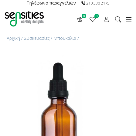
Τηλέφωνο παραγγελιών
210 330 2175
0
0
Αρχική
/
Συσκευασίες
/
Μπουκάλια
/