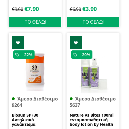
600gr Health Trade
400ml Garda
€
7.90
€
3.90
€
9.60
€
6.90
ΤΟ ΘΕΛΩ!
ΤΟ ΘΕΛΩ!
- 22%
- 20%
Άμεσα Διαθέσιμο
Άμεσα Διαθέσιμο
9264
5637
Biosun SPF30
Nature Vs Bites 100ml
Αντηλιακό
εντομοαπωθητική
γαλάκτωμα
body lotion by Health
προσώπου και
Dynamics