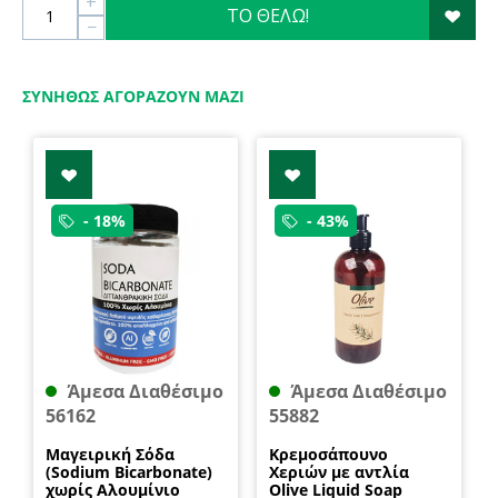
+
ΤΟ ΘΕΛΩ!
−
ΣΥΝΉΘΩΣ ΑΓΟΡΆΖΟΥΝ ΜΑΖΊ
- 18%
- 43%
Άμεσα Διαθέσιμο
Άμεσα Διαθέσιμο
56162
55882
Μαγειρική Σόδα
Κρεμοσάπουνο
(Sodium Bicarbonate)
Χεριών με αντλία
χωρίς Αλουμίνιο
Olive Liquid Soap