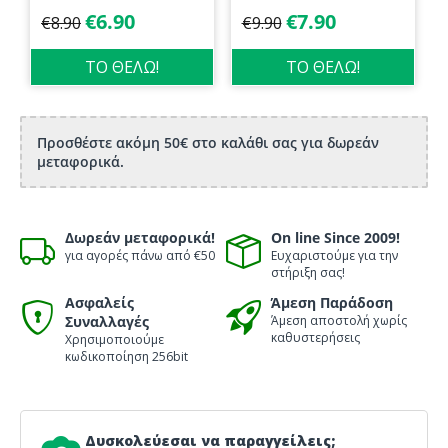
σώματος 70ml
€
6.90
€
7.90
€
8.90
€
9.90
Biosanto
ΤΟ ΘΕΛΩ!
ΤΟ ΘΕΛΩ!
Προσθέστε ακόμη 50€ στο καλάθι σας για δωρεάν
μεταφορικά.
Δωρεάν μεταφορικά!
On line Since 2009!
για αγορές πάνω από €50
Ευχαριστούμε για την
στήριξη σας!
Ασφαλείς
Άμεση Παράδοση
Συναλλαγές
Άμεση αποστολή χωρίς
καθυστερήσεις
Χρησιμοποιούμε
κωδικοποίηση 256bit
Δυσκολεύεσαι να παραγγείλεις;