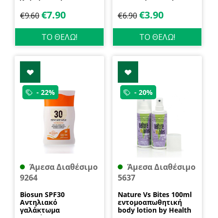
600gr Health Trade
400ml Garda
€
7.90
€
3.90
€
9.60
€
6.90
ΤΟ ΘΕΛΩ!
ΤΟ ΘΕΛΩ!
- 22%
- 20%
Άμεσα Διαθέσιμο
Άμεσα Διαθέσιμο
9264
5637
Biosun SPF30
Nature Vs Bites 100ml
Αντηλιακό
εντομοαπωθητική
γαλάκτωμα
body lotion by Health
προσώπου και
Dynamics