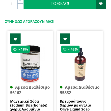
+
ΤΟ ΘΕΛΩ!
−
ΣΥΝΉΘΩΣ ΑΓΟΡΆΖΟΥΝ ΜΑΖΊ
- 18%
- 43%
Άμεσα Διαθέσιμο
Άμεσα Διαθέσιμο
56162
55882
Μαγειρική Σόδα
Κρεμοσάπουνο
(Sodium Bicarbonate)
Χεριών με αντλία
χωρίς Αλουμίνιο
Olive Liquid Soap