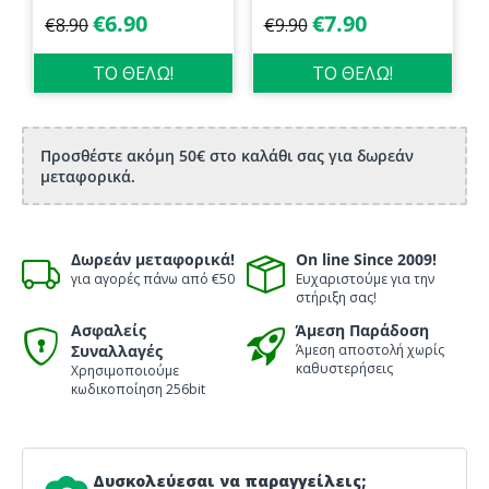
σώματος 70ml
€
6.90
€
7.90
€
8.90
€
9.90
Biosanto
ΤΟ ΘΕΛΩ!
ΤΟ ΘΕΛΩ!
Προσθέστε ακόμη 50€ στο καλάθι σας για δωρεάν
μεταφορικά.
Δωρεάν μεταφορικά!
On line Since 2009!
για αγορές πάνω από €50
Ευχαριστούμε για την
στήριξη σας!
Ασφαλείς
Άμεση Παράδοση
Συναλλαγές
Άμεση αποστολή χωρίς
καθυστερήσεις
Χρησιμοποιούμε
κωδικοποίηση 256bit
Δυσκολεύεσαι να παραγγείλεις;