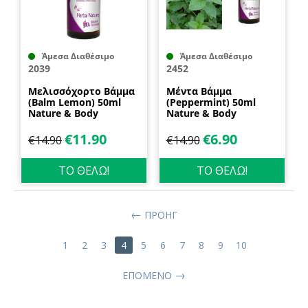
Άμεσα Διαθέσιμο
Άμεσα Διαθέσιμο
2039
2452
Μελισσόχορτο Βάμμα
Μέντα Βάμμα
(Balm Lemon) 50ml
(Peppermint) 50ml
Nature & Body
Nature & Body
€
11.90
€
6.90
€
14.90
€
14.90
ΤΟ ΘΕΛΩ!
ΤΟ ΘΕΛΩ!
ΠΡΟΗΓ
1
2
3
4
5
6
7
8
9
10
ΕΠΌΜΕΝΟ