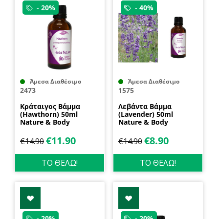
- 20%
- 40%
Άμεσα Διαθέσιμο
Άμεσα Διαθέσιμο
2473
1575
Κράταιγος Βάμμα
Λεβάντα Βάμμα
(Hawthorn) 50ml
(Lavender) 50ml
Nature & Body
Nature & Body
€
11.90
€
8.90
€
14.90
€
14.90
ΤΟ ΘΕΛΩ!
ΤΟ ΘΕΛΩ!
- 20%
- 20%