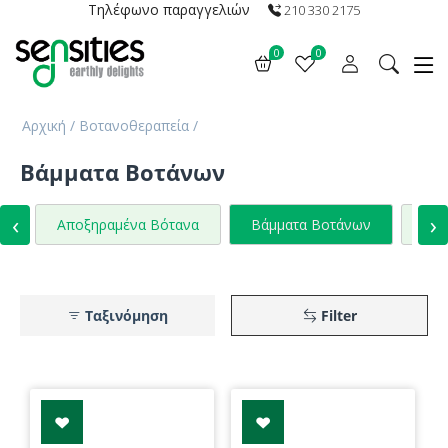
Τηλέφωνο παραγγελιών
210 330 2175
0
0
Αρχική
/
Βοτανοθεραπεία
/
Βάμματα Βοτάνων
‹
›
Αποξηραμένα Βότανα
Βάμματα Βοτάνων
Εκχ
Ταξινόμηση
Filter