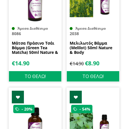
Άμεσα Διαθέσιμο
Άμεσα Διαθέσιμο
8086
2038
Μάτσα Πράσινο Τσάι
Μελιλωτός Βάμμα
Βάμμα (Green Tea
(Melilot) 50ml Nature
Matcha) 50ml Nature &
& Body
Body
€
14.90
€
8.90
€
14.90
ΤΟ ΘΕΛΩ!
ΤΟ ΘΕΛΩ!
- 20%
- 54%