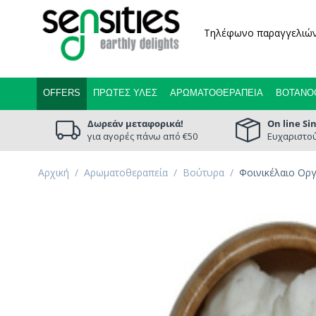
Τηλέφωνο παραγγελιώ
OFFERS
ΠΡΏΤΕΣ ΎΛΕΣ
ΑΡΩΜΑΤΟΘΕΡΑΠΕΊΑ
ΒΟΤΑΝΟ
Δωρεάν μεταφορικά!
On line Si
για αγορές πάνω από €50
Ευχαριστού
Αρχική
/
Αρωματοθεραπεία
/
Βούτυρα
/
Φοινικέλαιο Ορ