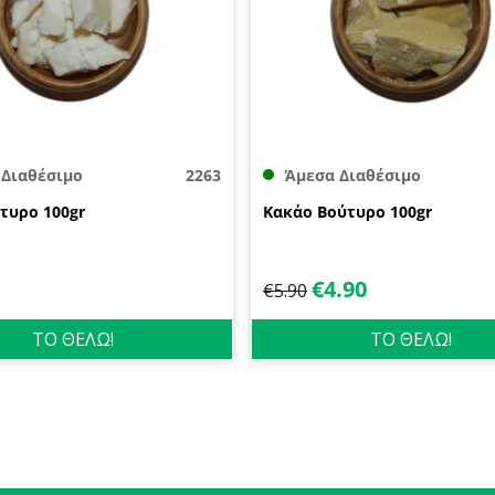
 Διαθέσιμο
2263
Άμεσα Διαθέσιμο
τυρο 100gr
Κακάο Βούτυρο 100gr
€
4.90
€
5.90
ΤΟ ΘΕΛΩ!
ΤΟ ΘΕΛΩ!