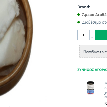
Brand:
Άμεσα Διαθέ
Διαθέσιμο στ
+
−
Προσθέστε ακό
ΣΥΝΉΘΩΣ ΑΓΟΡΆ
Μ
(
χ
6
Κ