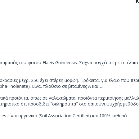
Κ
αρπούς του φυτού Elaeis Guineensis. Συχνά συγχέεται με το έλαιο
κρασίες μέχρι 25C έχει στέρεη μορφή. Πρόκειται για έλαιο που περι
alpha-linolenate). Είναι πλούσιο σε βιταμίνες Α και Ε.
κά προϊόντα, όπως σε γαλακτώματα, προϊόντα περιποίησης μαλλιών, 
τηριστικό ότι προσδίδει "σκληρότητα" στο σαπούνι ψυχρής μεθόδου
es είναι οργανικό (Soil Association Certified) και 100% καθαρό.