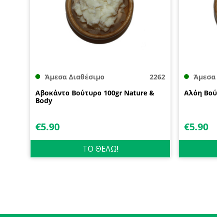
Άμεσα Διαθέσιμο
2262
Άμεσα
Αβοκάντο Βούτυρο 100gr Nature &
Αλόη Βού
Body
€
5.90
€
5.90
ΤΟ ΘΕΛΩ!