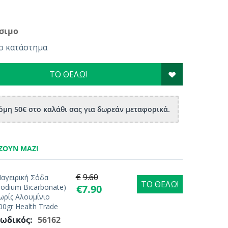
σιμο
ο κατάστημα
ΤΟ ΘΕΛΩ!
μη 50€ στο καλάθι σας για δωρεάν μεταφορικά.
ΖΟΥΝ ΜΑΖΊ
€
9.60
αγειρική Σόδα
ΤΟ ΘΕΛΩ!
Sodium Bicarbonate)
€
7.90
ωρίς Αλουμίνιο
00gr Health Trade
ωδικός:
56162