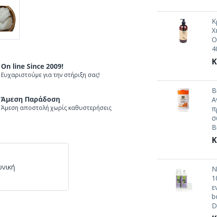
Κ
Χ
O
4
Κ
On line Since 2009!
Ευχαριστούμε για την στήριξη σας!
B
Άμεση Παράδοση
Α
Άμεση αποστολή χωρίς καθυστερήσεις
π
σ
B
Κ
ωνική
N
1
ε
b
D