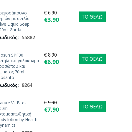
€
6.90
ρεμοσάπουνο
ΤΟ ΘΕΛΩ!
εριών με αντλία
€
3.90
live Liquid Soap
00ml Garda
ωδικός:
55882
€
8.90
iosun SPF30
ΤΟ ΘΕΛΩ!
ντηλιακό γαλάκτωμα
€
6.90
ροσώπου και
ώματος 70ml
iosanto
ωδικός:
9264
€
9.90
ature Vs Bites
ΤΟ ΘΕΛΩ!
00ml
€
7.90
ντομοαπωθητική
ody lotion by Health
ynamics