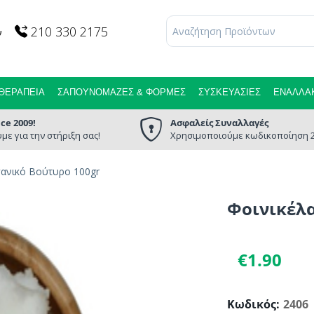
210 330 2175
ν
ΘΕΡΑΠΕΊΑ
ΣΑΠΟΥΝΌΜΑΖΕΣ & ΦΌΡΜΕΣ
ΣΥΣΚΕΥΑΣΊΕΣ
ΕΝΑΛΛΑΚ
nce 2009!
Ασφαλείς Συναλλαγές
με για την στήριξη σας!
Χρησιμοποιούμε κωδικοποίηση 2
γανικό Βούτυρο 100gr
Φοινικέλα
€
1.90
Κωδικός:
2406