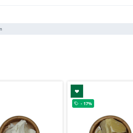
m
- 17%